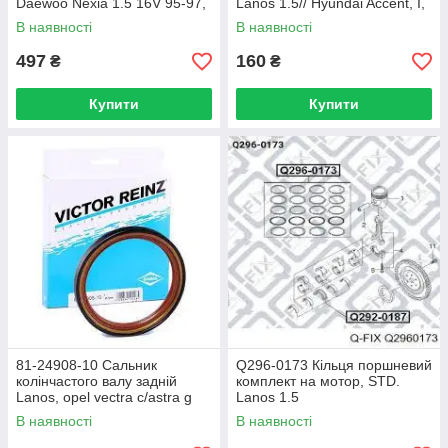
Daewoo Nexia 1.5 16V 95-97,
Lanos 1.5// Hyundai Accent, I,
Ø78,00 m
II, Coupe, Matrix, S Coupe
В наявності
В наявності
1.3-1.6
497
160
₴
₴
Купити
Купити
81-24908-10 Сальник
Q296-0173 Кільця поршневий
колінчастого валу задній
комплект на мотор, STD.
Lanos, opel vectra c/astra g
Lanos 1.5
07- (13s/c14nz) (reinz)
В наявності
В наявності