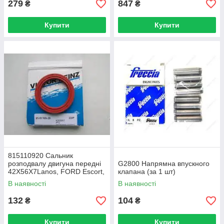
279
847
₴
₴
Купити
Купити
815110920 Сальник
розподвалу двигуна передні
G2800 Напрямна впускного
42X56X7Lanos, FORD Escort,
клапана (за 1 шт)
Granada, Orion, Sierra, Transit
В наявності
В наявності
(Reinz)
132
104
₴
₴
Купити
Купити