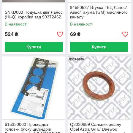
94580537 Втулка ГБЦ Ланос/
SNKD003 Подушка двіг Ланос
Авео/Такума (GM) масляного
(HI-Q) коробки зад 90372462
каналу
В наявності
В наявності
524
69
₴
₴
Купити
Купити
615330000 Прокладка
Q3030989 Сальник р/валу
головки блоку циліндрів
Opel Astra G/H// Daewoo