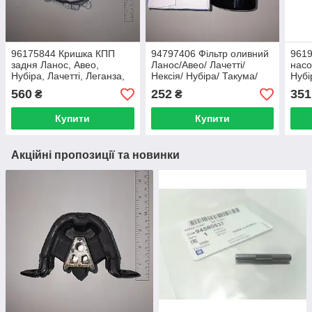
96175844 Кришка КПП
94797406 Фільтр оливний
9619
задня Ланос, Авео,
Ланос/Авео/ Лачетті/
насо
Нубіра, Лачетті, Леганза,
Нексія/ Нубіра/ Такума/
Нубі
Еванда, Такума (що в GM)
Еванда/Епіка (GM)
Таку
560
252
351
₴
₴
оригінал
(GM
Купити
Купити
Акційні пропозиції та новинки