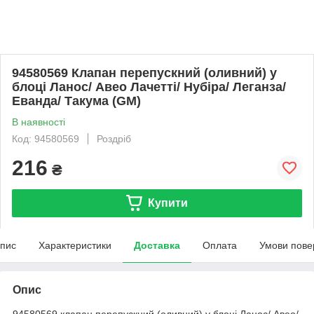
94580569 Клапан перепускний (оливний) у
блоці Ланос/ Авео Лачетті/ Нубіра/ Леганза/
Еванда/ Такума (GM)
В наявності
Код: 94580569
Роздріб
216
₴
Купити
пис
Характеристики
Доставка
Оплата
Умови пове
Опис
94580569 клапан перепускний (оливний) у блоці Ланос/ Авео/