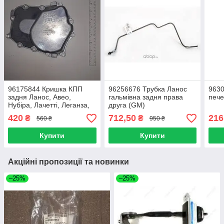
96175844 Кришка КПП
96256676 Трубка Ланос
9630
задня Ланос, Авео,
гальмівна задня права
пече
Нубіра, Лачетті, Леганза,
друга (GM)
Еванда, Такума (що в GM)
420
712,50
216
₴
₴
560 ₴
950 ₴
оригінал
Купити
Купити
Акційні пропозиції та новинки
–25%
–25%