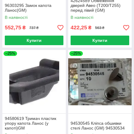
42624589 Обмеження
96303295 Замок капота
дверей Авео (T200/Т255)
Ланос(GM)
перед лівий (GM)
В наявності
В наявності
552,75
422,25
₴
₴
737 ₴
563 ₴
Купити
Купити
–25%
–25%
94580619 Тримач пластик
упору капота Ланос (у
94530545 Кліпса обшивки
капоті)GM
стелі Ланос (GM) 94530534