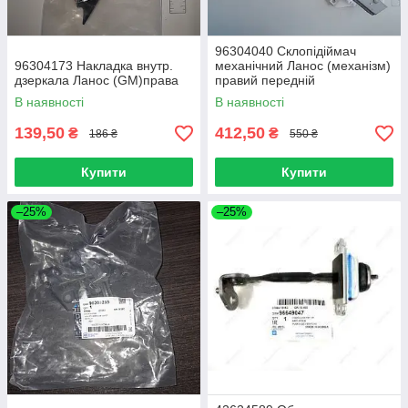
96304040 Склопідіймач
96304173 Накладка внутр.
механічний Ланос (механізм)
дзеркала Ланос (GM)права
правий передній
В наявності
В наявності
139,50
412,50
₴
₴
186 ₴
550 ₴
Купити
Купити
–25%
–25%