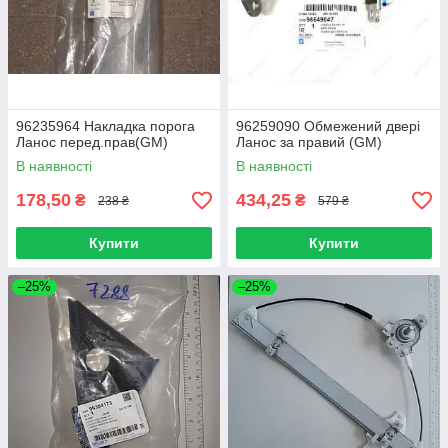
96235964 Накладка порога
96259090 Обмежений двері
Ланос перед.прав(GM)
Ланос за правий (GM)
В наявності
В наявності
178,50
434,25
₴
₴
238 ₴
579 ₴
Купити
Купити
–25%
–25%