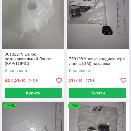
96182279 Бачок
розширювальний Ланос
759198 Кнопка кондиціонера
(KAP/TOPIC)
Ланос (GM) накладка
В наявності
В наявності
407,25
207
₴
₴
543 ₴
276 ₴
Купити
Купити
–25%
–25%