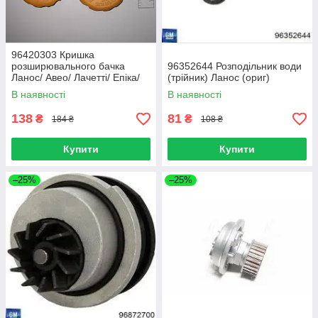
96420303 Кришка
розширювального бачка
96352644 Розподільник води
Ланос/ Авео/ Лачетті/ Епіка/
(трійник) Ланос (ориг)
Еванда/ Такума/ Матиз( ориг)
В наявності
В наявності
Корея
138
81
₴
₴
184 ₴
108 ₴
Купити
Купити
–25%
–25%