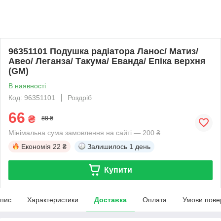
96351101 Подушка радіатора Ланос/ Матиз/
Авео/ Леганза/ Такума/ Еванда/ Епіка верхня
(GM)
В наявності
Код: 96351101
Роздріб
66
₴
88 ₴
Мінімальна сума замовлення на сайті — 200 ₴
Економія
22 ₴
Залишилось
1 день
Купити
пис
Характеристики
Доставка
Оплата
Умови пове