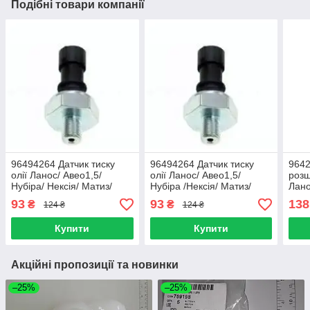
Подібні товари компанії
96494264 Датчик тиску
96494264 Датчик тиску
964
олії Ланос/ Авео1,5/
олії Ланос/ Авео1,5/
розш
Нубіра/ Нексія/ Матиз/
Нубіра /Нексія/ Матиз/
Лано
Лачетті/ Такума/ Еванда/
Лачетті/ Такума/ Еванда/
Епік
93
93
138
₴
₴
124 ₴
124 ₴
Епіка/ Каптива 90336039
Епіка/ Каптива (APK)
Мати
Купити
Купити
Акційні пропозиції та новинки
–25%
–25%