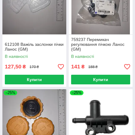
759237 Перемикач
612108 Важіль заслонки пічки
регулювання пічкою Ланос
Ланос (GM)
(GM)
В наявності
В наявності
127,50
141
₴
₴
170 ₴
188 ₴
Купити
Купити
–25%
–25%