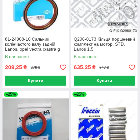
81-24908-10 Сальник
Q296-0173 Кільця поршневий
колінчастого валу задній
комплект на мотор, STD.
Lanos, opel vectra c/astra g
Lanos 1.5
07- (13s/c14nz) (reinz)
В наявності
В наявності
209,25
635,25
₴
₴
279 ₴
847 ₴
Купити
Купити
–25%
–25%