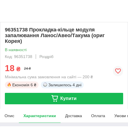
96351738 Прокладка-кільце модуля
запалювання Ланос/Авео/Такума (ориг
Корея)
В наявності
Код: 96351738
Роздріб
18
₴
24 ₴
Мінімальна сума замовлення на сайті — 200 ₴
Економія
6 ₴
Залишилось
4 дні
Купити
Опис
Характеристики
Доставка
Оплата
Умови 