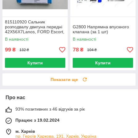
815110920 Сальник
розподвалу двигуна передні
G2800 Напрямна впускного
42X56X7Lanos, FORD Escort,
клапана (за 1 шт)
Granada, Orion, Sierra, Transit
В наявності
В наявності
(Reinz)
99
78
₴
₴
132 ₴
104 ₴
Купити
Купити
Показати ще
Про нас
93% позитивних з 46 відгуків за рік
Працює з 19.02.2024
м. Харків
пр. Героїв Харкова, 191, Харків, Україна