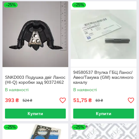
–25%
–25%
94580537 Втулка ГБЦ Ланос/
SNKD003 Подушка двіг Ланос
Авео/Такума (GM) масляного
(HI-Q) коробки зад 90372462
каналу
В наявності
В наявності
393
51,75
₴
₴
524 ₴
69 ₴
Купити
Купити
–25%
–25%