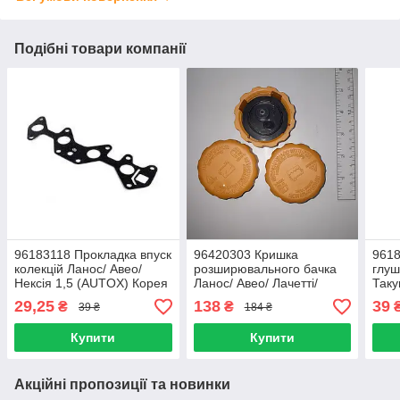
Подібні товари компанії
96183118 Прокладка впуск
96420303 Кришка
9618
колекцій Ланос/ Авео/
розширювального бачка
глуш
Нексія 1,5 (AUTOX) Корея
Ланос/ Авео/ Лачетті/
Таку
96143564
Епіка/ Еванда/ Такума/
Еван
29,25
138
39
₴
₴
39 ₴
184 ₴
Матиз( ориг) Корея
сере
Купити
Купити
Акційні пропозиції та новинки