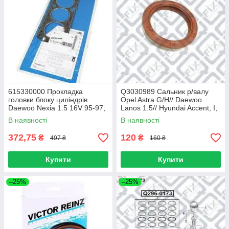
615330000 Прокладка
Q3030989 Сальник р/валу
головки блоку циліндрів
Opel Astra G/H// Daewoo
Daewoo Nexia 1.5 16V 95-97,
Lanos 1.5// Hyundai Accent, I,
Ø78,00 m
II, Coupe, Matrix, S Coupe
В наявності
В наявності
1.3-1.6
372,75
120
₴
₴
497 ₴
160 ₴
Купити
Купити
–25%
–25%