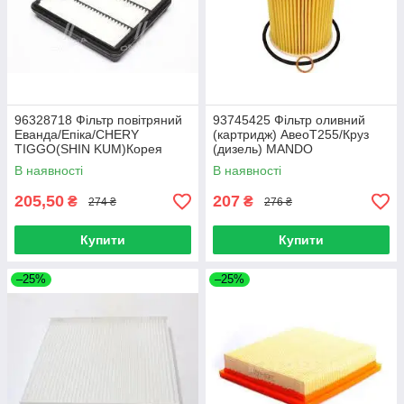
96328718 Фільтр повітряний
93745425 Фільтр оливний
Еванда/Епіка/CHERY
(картридж) АвеоТ255/Круз
TIGGO(SHIN KUM)Корея
(дизель) MANDO
(ориг)EEOD0002Y
В наявності
В наявності
205,50
207
₴
₴
274 ₴
276 ₴
Купити
Купити
–25%
–25%