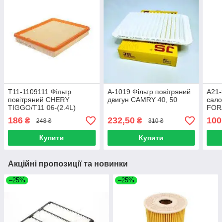
T11-1109111 Фільтр
A-1019 Фільтр повітряний
A21-
повітряний CHERY
двигун CAMRY 40, 50
сал
TIGGO/T11 06-(2.4L)
FOR
KOREA STAR
186
232,50
100
₴
₴
248 ₴
310 ₴
Купити
Купити
Акційні пропозиції та новинки
–25%
–25%