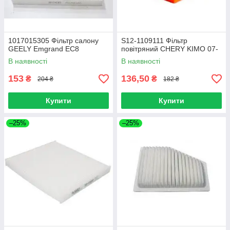
1017015305 Фільтр салону
S12-1109111 Фільтр
GEELY Emgrand EC8
повітряний CHERY KIMO 07-
В наявності
В наявності
153
136,50
₴
₴
204 ₴
182 ₴
Купити
Купити
–25%
–25%