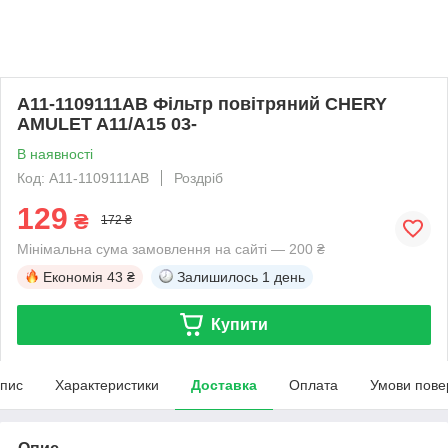
A11-1109111AB Фільтр повітряний CHERY
AMULET A11/A15 03-
В наявності
Код: A11-1109111AB
Роздріб
129
₴
172 ₴
Мінімальна сума замовлення на сайті — 200 ₴
Економія
43 ₴
Залишилось
1 день
Купити
пис
Характеристики
Доставка
Оплата
Умови пове