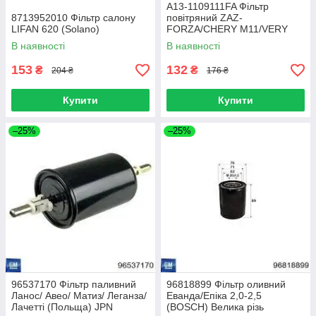
A13-1109111FA Фільтр
8713952010 Фільтр салону
повітряний ZAZ-
LIFAN 620 (Solano)
FORZA/CHERY M11/VERY
08- (KS)
В наявності
В наявності
153
132
₴
₴
204 ₴
176 ₴
Купити
Купити
–25%
–25%
96537170 Фільтр паливний
96818899 Фільтр оливний
Ланос/ Авео/ Матиз/ Леганза/
Еванда/Епіка 2,0-2,5
Лачетті (Польща) JPN
(BOSCH) Велика різь