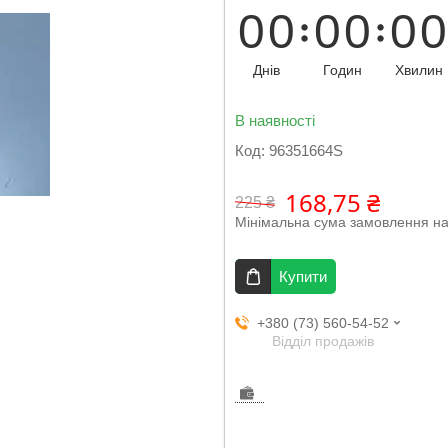
0
0
0
0
0
0
Днів
Годин
Хвилин
В наявності
Код:
96351664S
168,75 ₴
225 ₴
Мінімальна сума замовлення на
Купити
+380 (73) 560-54-52
Відділ продажів