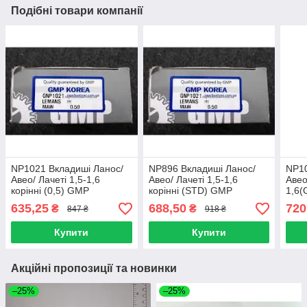
Подібні товари компанії
NP1021 Вкладиші Ланос/
NP896 Вкладиші Ланос/
NP10
Авео/ Лачеті 1,5-1,6
Авео/ Лачеті 1,5-1,6
Авео
корінні (0,5) GMP
корінні (STD) GMP
1,6(
635,25
688,50
720
₴
₴
847 ₴
918 ₴
Купити
Купити
Акційні пропозиції та новинки
–25%
–25%