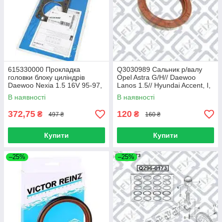
615330000 Прокладка
Q3030989 Сальник р/валу
головки блоку циліндрів
Opel Astra G/H// Daewoo
Daewoo Nexia 1.5 16V 95-97,
Lanos 1.5// Hyundai Accent, I,
Ø78,00 m
II, Coupe, Matrix, S Coupe
В наявності
В наявності
1.3-1.6
372,75
120
₴
₴
497 ₴
160 ₴
Купити
Купити
–25%
–25%