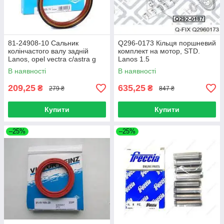
81-24908-10 Сальник
Q296-0173 Кільця поршневий
колінчастого валу задній
комплект на мотор, STD.
Lanos, opel vectra c/astra g
Lanos 1.5
07- (13s/c14nz) (reinz)
В наявності
В наявності
209,25
635,25
₴
₴
279 ₴
847 ₴
Купити
Купити
–25%
–25%