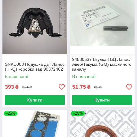
94580537 Втулка ГБЦ Ланос/
SNKD003 Подушка двіг Ланос
Авео/Такума (GM) масляного
(HI-Q) коробки зад 90372462
каналу
В наявності
В наявності
393
51,75
₴
₴
524 ₴
69 ₴
Купити
Купити
–25%
–25%