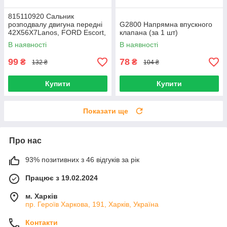
815110920 Сальник
розподвалу двигуна передні
G2800 Напрямна впускного
42X56X7Lanos, FORD Escort,
клапана (за 1 шт)
Granada, Orion, Sierra, Transit
В наявності
В наявності
(Reinz)
99
78
₴
₴
132 ₴
104 ₴
Купити
Купити
Показати ще
Про нас
93% позитивних з 46 відгуків за рік
Працює з 19.02.2024
м. Харків
пр. Героїв Харкова, 191, Харків, Україна
Контакти