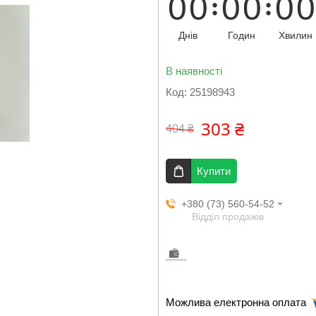
0
0
0
0
0
0
Днів
Годин
Хвилин
В наявності
Код:
25198943
303 ₴
404 ₴
Купити
+380 (73) 560-54-52
Відділ продажів