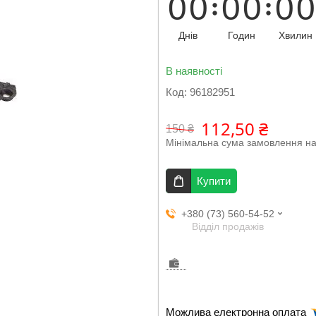
0
0
0
0
0
0
Днів
Годин
Хвилин
В наявності
Код:
96182951
112,50 ₴
150 ₴
Мінімальна сума замовлення на
Купити
+380 (73) 560-54-52
Відділ продажів