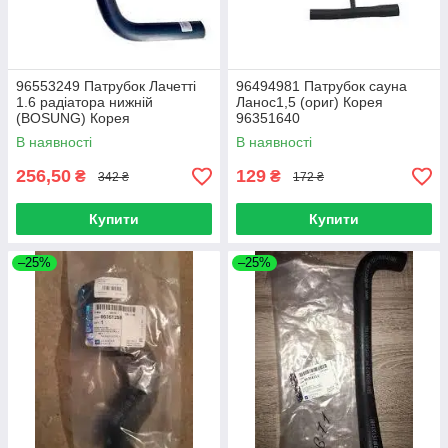
96553249 Патрубок Лачетті
96494981 Патрубок сауна
1.6 радіатора нижній
Ланос1,5 (ориг) Корея
(BOSUNG) Корея
96351640
В наявності
В наявності
256,50
129
₴
₴
342 ₴
172 ₴
Купити
Купити
–25%
–25%