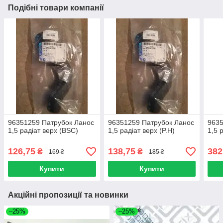
Подібні товари компанії
96351259 Патрубок Ланос
96351259 Патрубок Ланос
9635
1,5 радіат верх (BSC)
1,5 радіат верх (P.H)
1,5 
126,75
138,75
382
₴
₴
169 ₴
185 ₴
Купити
Купити
Акційні пропозиції та новинки
–25%
–25%