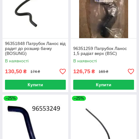
96351848 Патрубок Ланос від
радит до розшир бачку
96351259 Патрубок Ланос
(BOSUNG)
1,5 радіат верх (BSC)
В наявності
В наявності
130,50
126,75
₴
₴
174 ₴
169 ₴
Купити
Купити
–25%
–25%