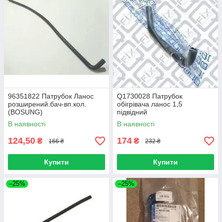
96351822 Патрубок Ланос
Q1730028 Патрубок
розширений.бач-вп.кол.
обігрівача ланос 1,5
(BOSUNG)
підвідний
В наявності
В наявності
124,50
174
₴
₴
166 ₴
232 ₴
Купити
Купити
–25%
–25%