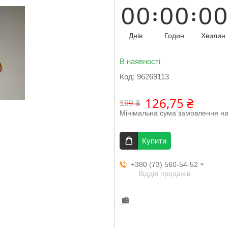
0
0
0
0
0
0
Днів
Годин
Хвилин
В наявності
Код:
96269113
126,75 ₴
169 ₴
Мінімальна сума замовлення на
Купити
+380 (73) 560-54-52
Відділ продажів