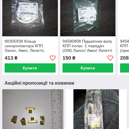
90305938 Кільце
94580808 Підшипник валу
9458
синхронізатора КПП
КПП ігольч. 1 передач
КПП 
Ланос, Авео, Лачетті,
(GM) Ланос/ Авео/ Лачетті
(ори
Леганза, Нубіра, Епіка (1-
Круз/Т акума/ Нексія (33 X
Лаче
413
150
208
₴
₴
2передачі) внутрішнє
37 X 26)
Некс
(GM)
Купити
Купити
Акційні пропозиції та новинки