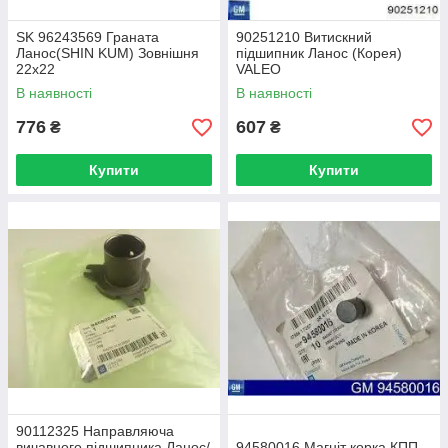
SK 96243569 Граната
90251210 Витискний
Ланос(SHIN KUM) Зовнішня
підшипник Ланос (Корея)
22х22
VALEO
В наявності
В наявності
776
607
₴
₴
Купити
Купити
90112325 Направляюча
вичавного підшипника Ланос/
94580016 Магніт корка КПП