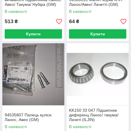
Авео/ Такума/ Нубіра (GM)
Ланос/Авео/ Лачетті (GM)
В наявності
В наявності
513
64
₴
₴
Купити
Купити
KK150 33 047 Підшипник
94535807 Палець куліси
диференц Ланос/ такума/
Ланос, Авео (GM)
Лачеті (ILJIN)
96335754/96108125
В наявності
В наявності