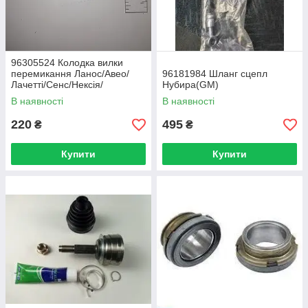
96305524 Колодка вилки
перемикання Ланос/Авео/
96181984 Шланг сцепл
Лачетті/Сенс/Нексія/
Нубира(GM)
Такума(GM)
В наявності
В наявності
220
495
₴
₴
Купити
Купити