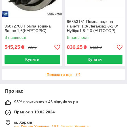
96353151 Помпа водяна
96872700 Помпа водяна
Лачетті 1.8/ Леганза1.8-2.0/
Ланос 1,6(KAP/TOPIC)
Нубіра1.8-2.0 (AUTOTOP)
Корея
В наявності
В наявності
545,25
836,25
₴
₴
727 ₴
1 115 ₴
Купити
Купити
Показати ще
Про нас
93% позитивних з 46 відгуків за рік
Працює з 19.02.2024
м. Харків
пр. Героїв Харкова, 191, Харків, Україна