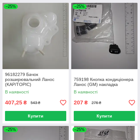
–25%
–25%
96182279 Бачок
розширювальний Ланос
759198 Кнопка кондиціонера
(KAP/TOPIC)
Ланос (GM) накладка
В наявності
В наявності
407,25
207
₴
₴
543 ₴
276 ₴
Купити
Купити
–25%
–25%