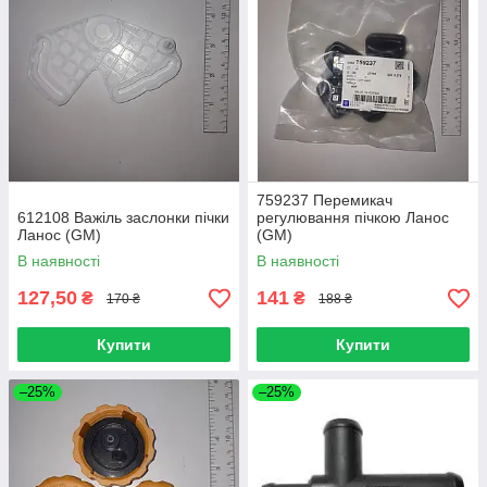
759237 Перемикач
612108 Важіль заслонки пічки
регулювання пічкою Ланос
Ланос (GM)
(GM)
В наявності
В наявності
127,50
141
₴
₴
170 ₴
188 ₴
Купити
Купити
–25%
–25%