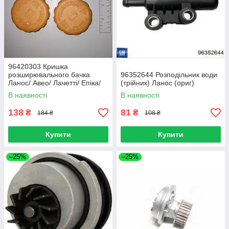
96420303 Кришка
розширювального бачка
96352644 Розподільник води
Ланос/ Авео/ Лачетті/ Епіка/
(трійник) Ланос (ориг)
Еванда/ Такума/ Матиз( ориг)
В наявності
В наявності
Корея
138
81
₴
₴
184 ₴
108 ₴
Купити
Купити
–25%
–25%