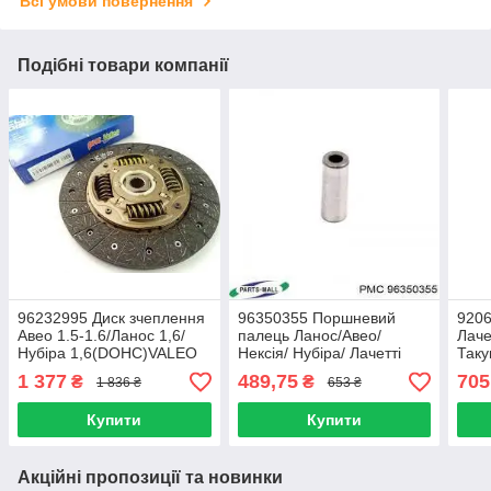
Всі умови повернення
Подібні товари компанії
96232995 Диск зчеплення
96350355 Поршневий
9206
Авео 1.5-1.6/Ланос 1,6/
палець Ланос/Авео/
Лаче
Нубіра 1,6(DOHC)VALEO
Нексія/ Нубіра/ Лачетті
Таку
(1.4-1.6 DOHC) (ціна за 4
(AU
1 377
489,75
705
₴
₴
1 836 ₴
653 ₴
шт.) GM
960
Купити
Купити
Акційні пропозиції та новинки