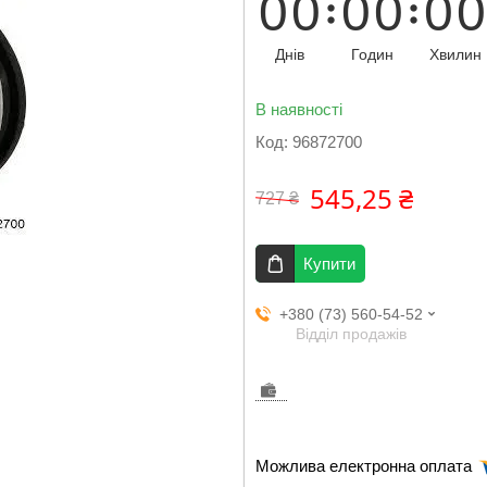
0
0
0
0
0
0
Днів
Годин
Хвилин
В наявності
Код:
96872700
545,25 ₴
727 ₴
Купити
+380 (73) 560-54-52
Відділ продажів