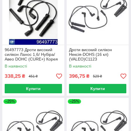
96497773 Дроти високий
Дроти високий силікон
силікон Ланос 1,6/ Нубіра/
Нексія-DOHS (16 кл)
Авео DOHC (CURE+) Корея
(VALEO)C1123
C05-0026
В наявності
В наявності
338,25
396,75
₴
₴
451 ₴
529 ₴
Купити
Купити
–25%
–25%