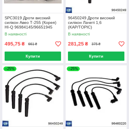
SPC3019 Дроти високий
96450249 Дроти високий
силікон Авео Т-255 (Корея)
силікон Лачеті 1,6
HI-Q 96984145/96651945
(KAP/TOPIC)
В наявності
В наявності
495,75
281,25
₴
₴
661 ₴
375 ₴
Купити
Купити
–25%
–25%