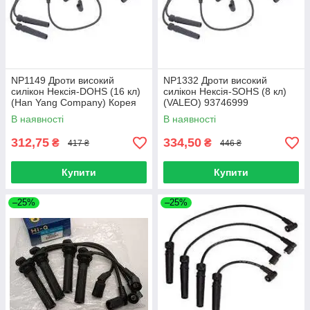
NP1149 Дроти високий
NP1332 Дроти високий
силікон Нексія-DOHS (16 кл)
силікон Нексія-SOHS (8 кл)
(Han Yang Company) Корея
(VALEO) 93746999
В наявності
В наявності
312,75
334,50
₴
₴
417 ₴
446 ₴
Купити
Купити
–25%
–25%