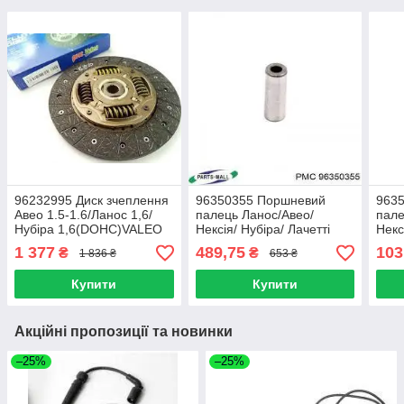
96232995 Диск зчеплення
96350355 Поршневий
963
Авео 1.5-1.6/Ланос 1,6/
палець Ланос/Авео/
пале
Нубіра 1,6(DOHC)VALEO
Нексія/ Нубіра/ Лачетті
Некс
(1.4-1.6 DOHC) (ціна за 4
(1.4
1 377
489,75
103
₴
₴
1 836 ₴
653 ₴
шт.) GM
шт.)
Купити
Купити
Акційні пропозиції та новинки
–25%
–25%