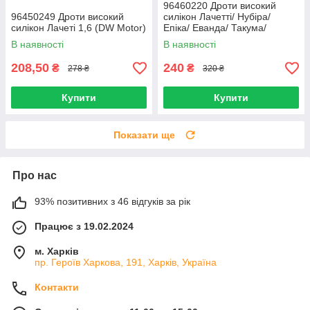
96460220 Дроти високий
96450249 Дроти високий
силікон Лачетті/ Нубіра/
силікон Лачеті 1,6 (DW Motor)
Епіка/ Еванда/ Такума/
Леганза 1,8-2 (DW Motor)
В наявності
В наявності
208,50
240
₴
₴
278 ₴
320 ₴
Купити
Купити
Показати ще
Про нас
93% позитивних з 46 відгуків за рік
Працює з 19.02.2024
м. Харків
пр. Героїв Харкова, 191, Харків, Україна
Контакти