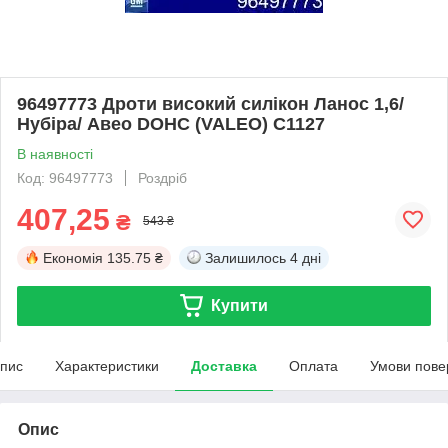
96497773 Дроти високий силікон Ланос 1,6/
Нубіра/ Авео DOHC (VALEO) C1127
В наявності
Код: 96497773
Роздріб
407,25
₴
543 ₴
Економія
135.75 ₴
Залишилось
4 дні
Купити
пис
Характеристики
Доставка
Оплата
Умови пове
Опис