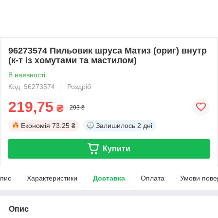
96273574 Пильовик шруса Матиз (ориг) внутр
(к-т із хомутами та мастилом)
В наявності
Код: 96273574
Роздріб
219,75
₴
293 ₴
Економія
73.25 ₴
Залишилось
2 дні
Купити
пис
Характеристики
Доставка
Оплата
Умови пове
Опис