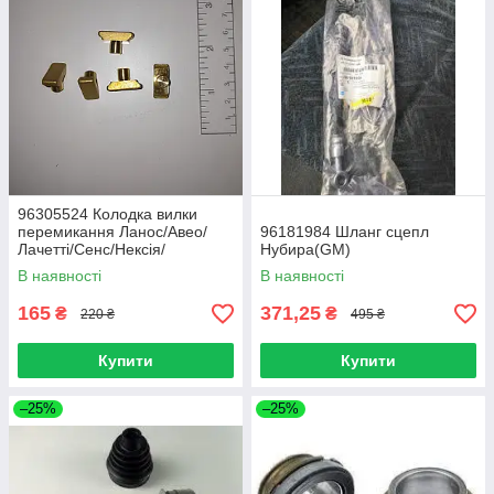
96305524 Колодка вилки
перемикання Ланос/Авео/
96181984 Шланг сцепл
Лачетті/Сенс/Нексія/
Нубира(GM)
Такума(GM)
В наявності
В наявності
165
371,25
₴
₴
220 ₴
495 ₴
Купити
Купити
–25%
–25%