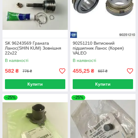
SK 96243569 Граната
90251210 Витискний
Ланос(SHIN KUM) Зовнішня
підшипник Ланос (Корея)
22х22
VALEO
В наявності
В наявності
582
455,25
₴
₴
776 ₴
607 ₴
Купити
Купити
–25%
–25%