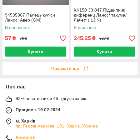
KK150 33 047 Підшипник
94535807 Палець куліси
диференц Ланос/ такума/
Ланос, Авео (GM)
Лачеті (ILJIN)
96335754/96108125
В наявності
В наявності
57
245,25
₴
₴
76 ₴
327 ₴
Купити
Купити
Показати ще
Про нас
93% позитивних з 46 відгуків за рік
Працює з 19.02.2024
м. Харків
пр. Героїв Харкова, 191, Харків, Україна
Контакти