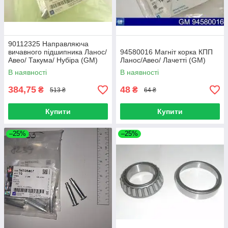
90112325 Направляюча
вичавного підшипника Ланос/
94580016 Магніт корка КПП
Авео/ Такума/ Нубіра (GM)
Ланос/Авео/ Лачетті (GM)
В наявності
В наявності
384,75
48
₴
₴
513 ₴
64 ₴
Купити
Купити
–25%
–25%