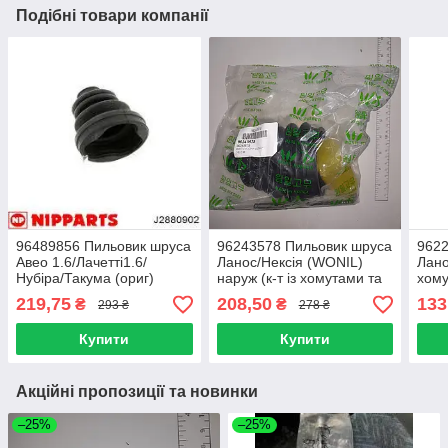
Подібні товари компанії
96489856 Пильовик шруса
96243578 Пильовик шруса
9622
Авео 1.6/Лачетті1.6/
Ланос/Нексія (WONIL)
Лано
Нубіра/Такума (ориг)
наруж (к-т із хомутами та
хому
внутр МКПП(к-т з
мастилом) 6 хвиль
219,75
208,50
133
₴
₴
293 ₴
278 ₴
хомутами та мастилом)
Купити
Купити
Акційні пропозиції та новинки
–25%
–25%