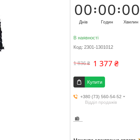
0
0
0
0
0
0
Днів
Годин
Хвилин
В наявності
Код:
2301-1301012
1 377 ₴
1 836 ₴
Купити
+380 (73) 560-54-52
Відділ продажів