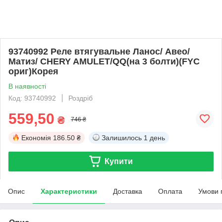
93740992 Реле втягувальне Ланос/ Авео/
Матиз/ CHERY AMULET/QQ(на 3 болти)(FYC
ориг)Корея
В наявності
Код: 93740992
Роздріб
559,50
₴
746 ₴
Економія
186.50 ₴
Залишилось
1 день
Купити
Опис
Характеристики
Доставка
Оплата
Умови 