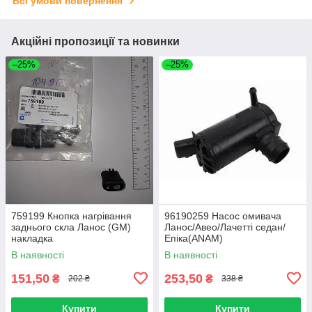
Всі умови повернення
Акційні пропозиції та новинки
–25%
–25%
759199 Кнопка нагрівання
96190259 Насос омивача
заднього скла Ланос (GM)
Ланос/Авео/Лачетті седан/
накладка
Епіка(ANAM)
В наявності
В наявності
151,50
253,50
₴
₴
202 ₴
338 ₴
Купити
Купити