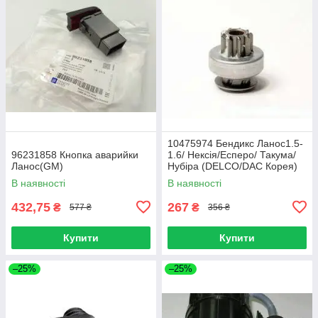
10475974 Бендикс Ланос1.5-
96231858 Кнопка аварийки
1.6/ Нексія/Есперо/ Такума/
Ланос(GM)
Нубіра (DELCO/DAC Корея)
ориг
В наявності
В наявності
432,75
267
₴
₴
577 ₴
356 ₴
Купити
Купити
–25%
–25%