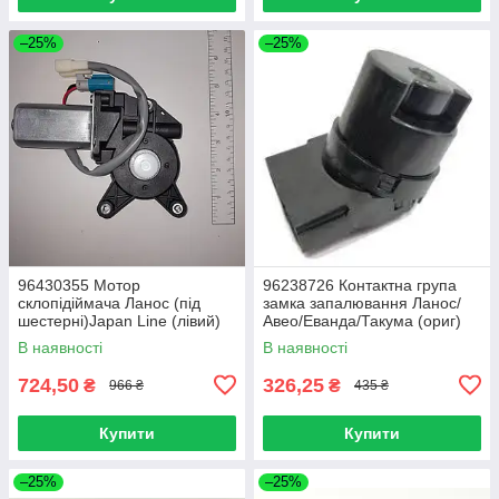
–25%
–25%
96430355 Мотор
96238726 Контактна група
склопідіймача Ланос (під
замка запалювання Ланос/
шестерні)Japan Line (лівий)
Авео/Еванда/Такума (ориг)
В наявності
В наявності
724,50
326,25
₴
₴
966 ₴
435 ₴
Купити
Купити
–25%
–25%