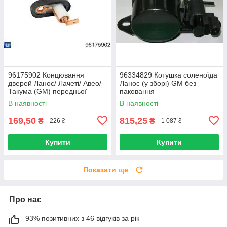
96175902 Концювання
96334829 Котушка соленоїда
дверей Ланос/ Лачеті/ Авео/
Ланос (у зборі) GM без
Такума (GM) передньої
паковання
В наявності
В наявності
169,50
815,25
₴
₴
226 ₴
1 087 ₴
Купити
Купити
Показати ще
Про нас
93% позитивних з 46 відгуків за рік