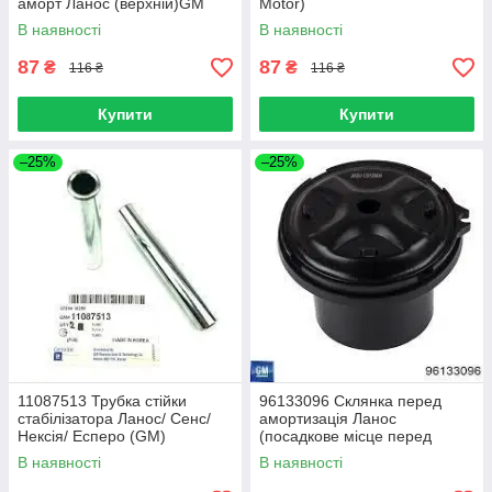
аморт Ланос (верхній)GM
Motor)
В наявності
В наявності
87
87
₴
₴
116 ₴
116 ₴
Купити
Купити
–25%
–25%
11087513 Трубка стійки
96133096 Склянка перед
стабілізатора Ланос/ Сенс/
амортизація Ланос
Нексія/ Есперо (GM)
(посадкове місце перед
пружини)
В наявності
В наявності