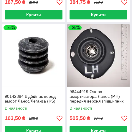
187,50
384,75
₴
₴
250 ₴
513 ₴
Купити
Купити
–25%
–25%
96444919 Опора
90142884 Відбійник перед
амортизатора Ланос (P.H)
аморт Ланос/Леганза (KS)
передня верхня (підшипник
KOYO) ліва (оригінал)
В наявності
В наявності
103,50
505,50
₴
₴
138 ₴
674 ₴
Купити
Купити