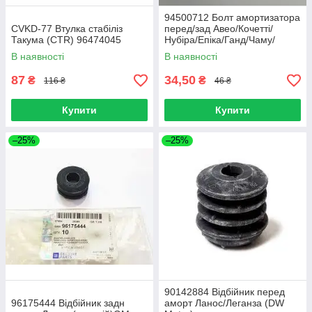
94500712 Болт амортизатора
CVKD-77 Втулка стабіліз
перед/зад Авео/Кочетті/
Такума (CTR) 96474045
Нубіра/Епіка/Ганд/Чаму/
Леганза (GM)
В наявності
В наявності
87
34,50
₴
₴
116 ₴
46 ₴
Купити
Купити
–25%
–25%
90142884 Відбійник перед
96175444 Відбійник задн
аморт Ланос/Леганза (DW