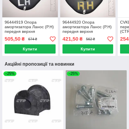
96444919 Опора
96444920 Опора
CVK
амортизатора Ланос (P.H)
амортизатора Ланос (P.H)
пере
передня верхня
передня верхня
(CTR
(підшипник KOYO) ліва
(підшипник KOYO) права
505,50
421,50
254
₴
₴
674 ₴
562 ₴
(оригінал)
(оригінал)
Купити
Купити
Акційні пропозиції та новинки
–25%
–25%