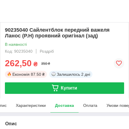
90235040 Сайлентблок передний важеля
Ланос (P.H) проявний оригінал (зад)
В наявності
Код: 90235040
Роздріб
262,50
₴
350 ₴
Економія
87.50 ₴
Залишилось
2 дні
Купити
пис
Характеристики
Доставка
Оплата
Умови пове
Опис