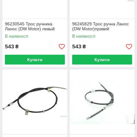
96230545 Трос ручника
96245829 Трос ручна Ланос
Ланос (DW Motor) левый
(DW Motor)правий
В наявності
В наявності
543
543
₴
₴
Купити
Купити