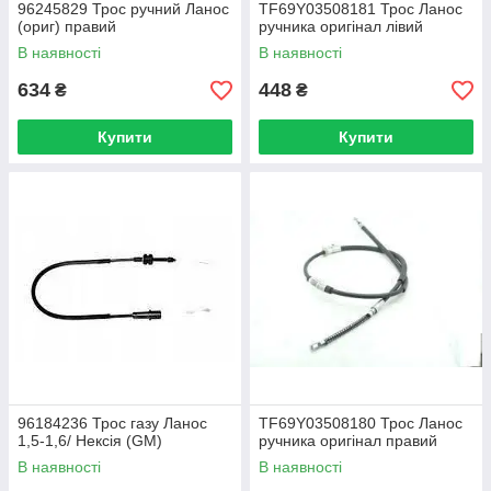
96245829 Трос ручний Ланос
TF69Y03508181 Трос Ланос
(ориг) правий
ручника оригінал лівий
В наявності
В наявності
634
448
₴
₴
Купити
Купити
96184236 Трос газу Ланос
TF69Y03508180 Трос Ланос
1,5-1,6/ Нексія (GM)
ручника оригінал правий
В наявності
В наявності