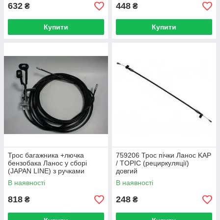
632
448
₴
₴
Купити
Купити
Трос багажника +лючка
759206 Трос пічки Ланос KAP
бензобака Ланос у сборі
/ TOPIC (рециркуляції)
(JAPAN LINE) з ручками
довгий
В наявності
В наявності
818
248
₴
₴