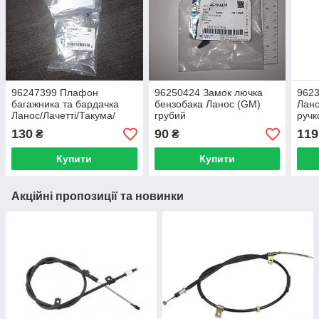
96247399 Плафон
96250424 Замок лючка
9623
багажника та бардачка
бензобака Ланос (GM)
Лано
Ланос/Лачетті/Такума/
грубий
руч
Еванда/Епіка (GM) з
130
90
119
₴
₴
лампою 5W
Купити
Купити
Акційні пропозиції та новинки