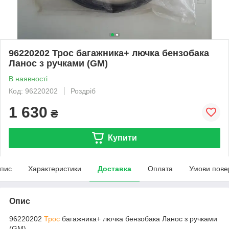
96220202 Трос багажника+ лючка бензобака
Ланос з ручками (GM)
В наявності
Код: 96220202
Роздріб
1 630
₴
Купити
пис
Характеристики
Доставка
Оплата
Умови пове
Опис
96220202
Трос
багажника+ лючка бензобака Ланос з ручками
(GM)