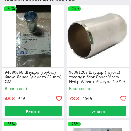
–25%
–25%
94580665 Штуцер (трубка)
96351207 Штуцер (трубка)
блока Ланос (діаметр 22 mm)
тосолу в блок Ланос/Авео/
GM
Нубіра/Лачетті/Такума 1.5/1.6
(вн28мм нар30мм дл50мм)
В наявності
В наявності
(ориг)
48
78
₴
₴
64 ₴
104 ₴
Купити
Купити
–25%
–25%