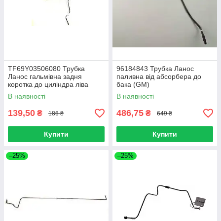
TF69Y03506080 Трубка
96184843 Трубка Ланос
Ланос гальмівна задня
паливна від абсорбера до
коротка до циліндра ліва
бака (GM)
В наявності
В наявності
139,50
486,75
₴
₴
186 ₴
649 ₴
Купити
Купити
–25%
–25%