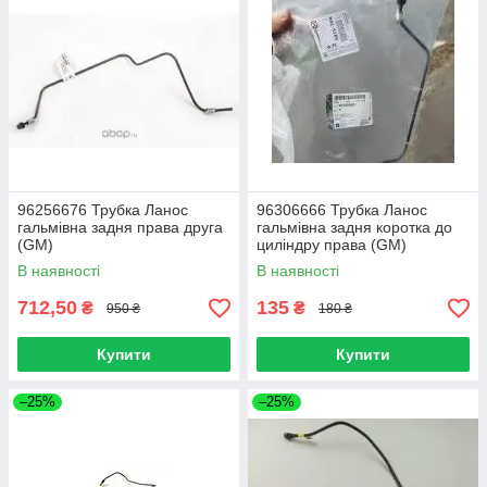
96256676 Трубка Ланос
96306666 Трубка Ланос
гальмівна задня права друга
гальмівна задня коротка до
(GM)
циліндру права (GM)
В наявності
В наявності
712,50
135
₴
₴
950 ₴
180 ₴
Купити
Купити
–25%
–25%