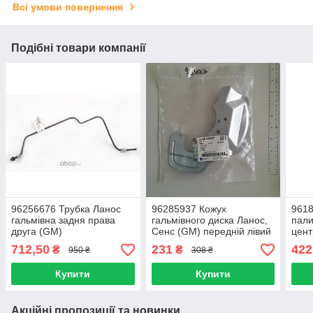
Всі умови повернення
Подібні товари компанії
96256676 Трубка Ланос
96285937 Кожух
9618
гальмівна задня права
гальмівного диска Ланос,
пали
друга (GM)
Сенс (GM) передній лівий
цент
712,50
231
422
₴
₴
950 ₴
308 ₴
Купити
Купити
Акційні пропозиції та новинки