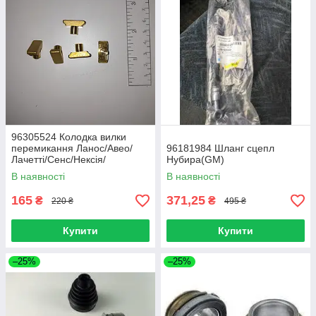
96305524 Колодка вилки
перемикання Ланос/Авео/
96181984 Шланг сцепл
Лачетті/Сенс/Нексія/
Нубира(GM)
Такума(GM)
В наявності
В наявності
165
371,25
₴
₴
220 ₴
495 ₴
Купити
Купити
–25%
–25%