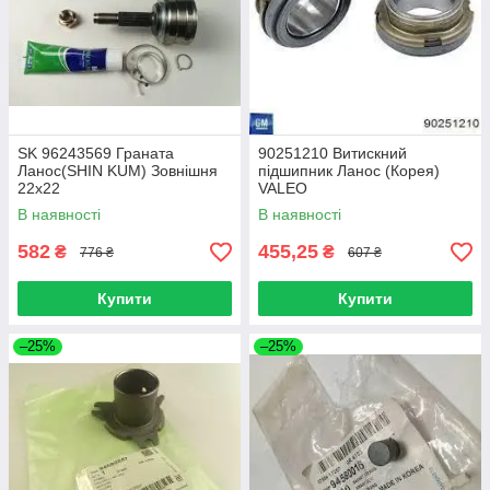
SK 96243569 Граната
90251210 Витискний
Ланос(SHIN KUM) Зовнішня
підшипник Ланос (Корея)
22х22
VALEO
В наявності
В наявності
582
455,25
₴
₴
776 ₴
607 ₴
Купити
Купити
–25%
–25%