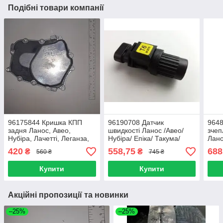
Подібні товари компанії
96175844 Кришка КПП
96190708 Датчик
9648
задня Ланос, Авео,
швидкості Ланос /Авео/
зчеп
Нубіра, Лачетті, Леганза,
Нубіра/ Епіка/ Такума/
Лано
Еванда, Такума (що в GM)
Лачетті/ Леганза/ Круз
(12c
420
558,75
688
₴
₴
560 ₴
745 ₴
оригінал
(FYC-ориг Корея)
42342265
Купити
Купити
Акційні пропозиції та новинки
–25%
–25%