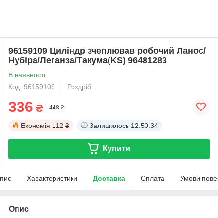
96159109 Циліндр зчеплював робочий Ланос/
Нубіра/Леганза/Такума(KS) 96481283
В наявності
Код: 96159109
Роздріб
336
₴
448 ₴
Економія
112 ₴
Залишилось
12:50:34
Купити
пис
Характеристики
Доставка
Оплата
Умови пове
Опис