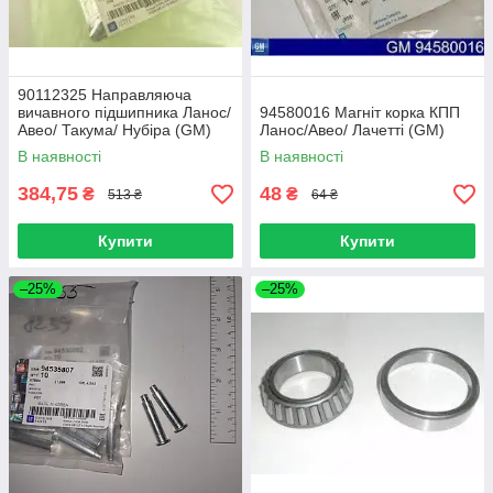
90112325 Направляюча
вичавного підшипника Ланос/
94580016 Магніт корка КПП
Авео/ Такума/ Нубіра (GM)
Ланос/Авео/ Лачетті (GM)
В наявності
В наявності
384,75
48
₴
₴
513 ₴
64 ₴
Купити
Купити
–25%
–25%