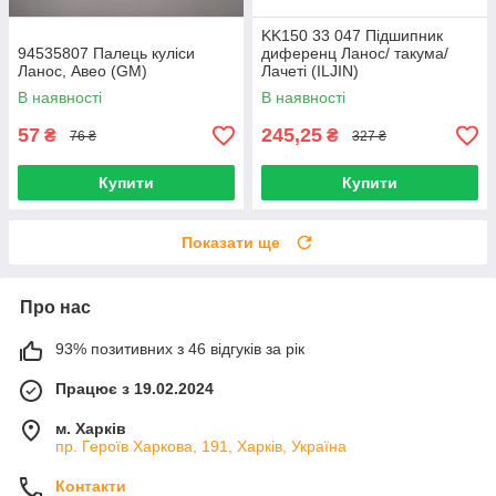
KK150 33 047 Підшипник
94535807 Палець куліси
диференц Ланос/ такума/
Ланос, Авео (GM)
Лачеті (ILJIN)
96335754/96108125
В наявності
В наявності
57
245,25
₴
₴
76 ₴
327 ₴
Купити
Купити
Показати ще
Про нас
93% позитивних з 46 відгуків за рік
Працює з 19.02.2024
м. Харків
пр. Героїв Харкова, 191, Харків, Україна
Контакти