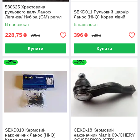
530625 Хрестовина
рульового валу Ланос/
SEKD011 Рульовий шарнір
Леганза/ Нубіра (GM) регул
Ланос (Hi-Q) Корея лівий
колонка
В наявності
В наявності
228,75
396
₴
₴
305 ₴
528 ₴
Купити
Купити
–25%
–25%
SEKD010 Кермовий
CEKD-18 Кермовий
наконечник Ланос (Hi-Q)
наконечник Мат із 09-/CHERY