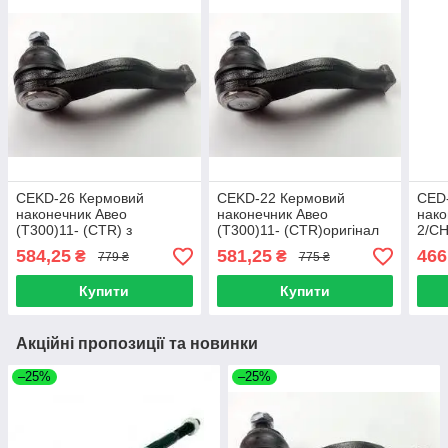
CEKD-26 Кермовий
CEKD-22 Кермовий
CED
наконечник Авео
наконечник Авео
нако
(T300)11- (CTR) з
(T300)11- (CTR)оригінал
2/C
гідроусил
(електроусил)
87- 
584,25
581,25
466
₴
₴
779 ₴
775 ₴
Купити
Купити
Акційні пропозиції та новинки
–25%
–25%