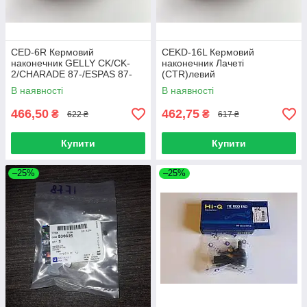
CED-6R Кермовий
CEKD-16L Кермовий
наконечник GELLY CK/CK-
наконечник Лачеті
2/CHARADE 87-/ESPAS 87-
(CTR)левий
правий
В наявності
В наявності
466,50
462,75
₴
₴
622 ₴
617 ₴
Купити
Купити
–25%
–25%