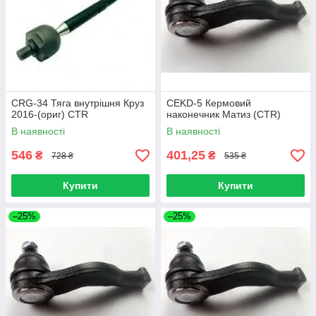
CRG-34 Тяга внутрішня Круз
CEKD-5 Кермовий
2016-(ориг) CTR
наконечник Матиз (CTR)
В наявності
В наявності
546
401,25
₴
₴
728 ₴
535 ₴
Купити
Купити
–25%
–25%