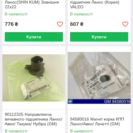
Ланос(SHIN KUM) Зовнішня
підшипник Ланос (Корея)
22х22
VALEO
В наявності
В наявності
776
607
₴
₴
Купити
Купити
90112325 Направляюча
вичавного підшипника Ланос/
94580016 Магніт корка КПП
Авео/ Такума/ Нубіра (GM)
Ланос/Авео/ Лачетті (GM)
В наявності
В наявності