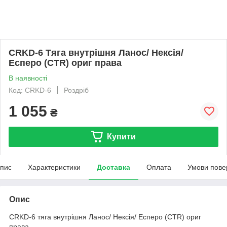
CRKD-6 Тяга внутрішня Ланос/ Нексія/
Есперо (CTR) ориг права
В наявності
Код: CRKD-6
Роздріб
1 055
₴
Купити
пис
Характеристики
Доставка
Оплата
Умови пове
Опис
CRKD-6 тяга внутрішня Ланос/ Нексія/ Есперо (CTR) ориг
права