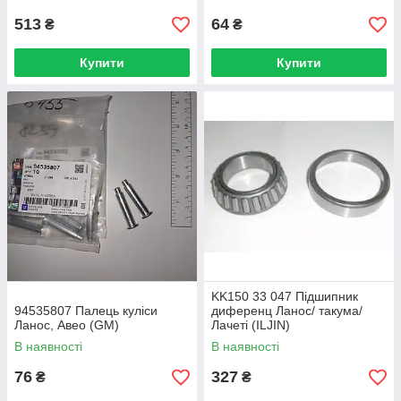
513
64
₴
₴
Купити
Купити
KK150 33 047 Підшипник
94535807 Палець куліси
диференц Ланос/ такума/
Ланос, Авео (GM)
Лачеті (ILJIN)
96335754/96108125
В наявності
В наявності
76
327
₴
₴