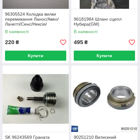
96305524 Колодка вилки
перемикання Ланос/Авео/
96181984 Шланг сцепл
Лачетті/Сенс/Нексія/
Нубира(GM)
Такума(GM)
В наявності
В наявності
220
495
₴
₴
Купити
Купити
SK 96243569 Граната
90251210 Витискний