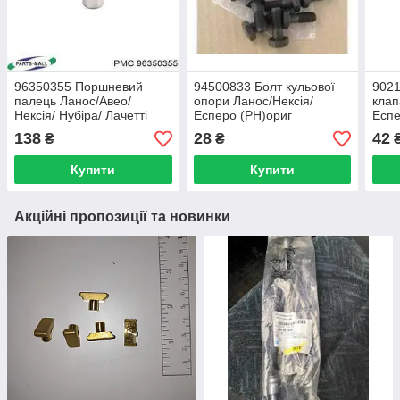
96350355 Поршневий
94500833 Болт кульової
9021
палець Ланос/Авео/
опори Ланос/Нексія/
клап
Нексія/ Нубіра/ Лачетті
Есперо (PH)ориг
Еспе
(1.4-1.6 DOHC) (ціна за 1
SOHC
138
28
42
₴
₴
шт.) ориг
Купити
Купити
Акційні пропозиції та новинки