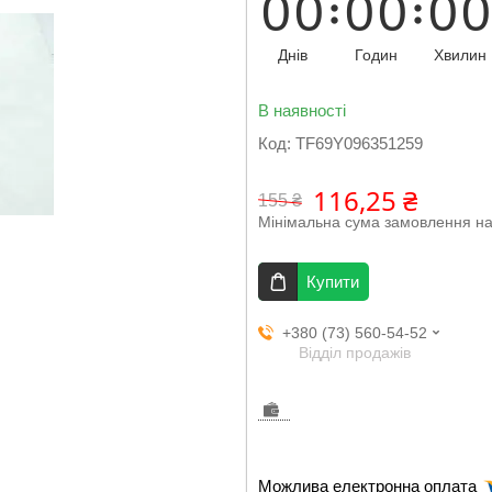
0
0
0
0
0
0
Днів
Годин
Хвилин
В наявності
Код:
TF69Y096351259
116,25 ₴
155 ₴
Мінімальна сума замовлення на
Купити
+380 (73) 560-54-52
Відділ продажів