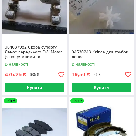
964637982 Скоба супорту
Ланос переднього DW Motor
94530243 Кліпса для трубок
(з напрямними та
ланос
пильовиками)
В наявності
В наявності
476,25
19,50
₴
₴
635 ₴
26 ₴
Купити
Купити
–25%
–25%