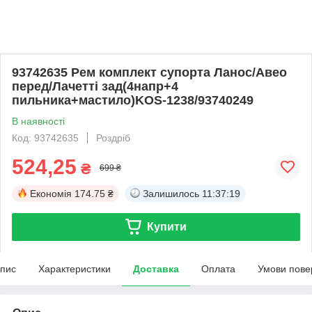
93742635 Рем комплект супорта Ланос/Авео
перед/Лачетті зад(4напр+4
пильника+мастило)KOS-1238/93740249
В наявності
Код: 93742635
Роздріб
524,25
₴
699 ₴
Економія
174.75 ₴
Залишилось
11:37:19
Купити
пис
Характеристики
Доставка
Оплата
Умови пове