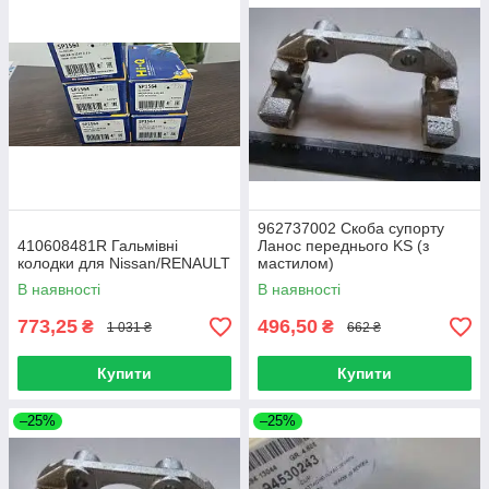
962737002 Скоба супорту
410608481R Гальмівні
Ланос переднього KS (з
колодки для Nissan/RENAULT
мастилом)
В наявності
В наявності
773,25
496,50
₴
₴
1 031 ₴
662 ₴
Купити
Купити
–25%
–25%