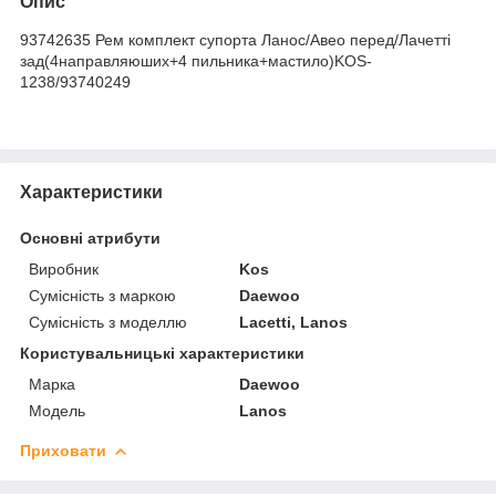
Опис
93742635 Рем комплект супорта Ланос/Авео перед/Лачетті
зад(4направляюших+4 пильника+мастило)KOS-
1238/93740249
Характеристики
Основні атрибути
Виробник
Kos
Сумісність з маркою
Daewoo
Сумісність з моделлю
Lacetti, Lanos
Користувальницькі характеристики
Марка
Daewoo
Модель
Lanos
Приховати