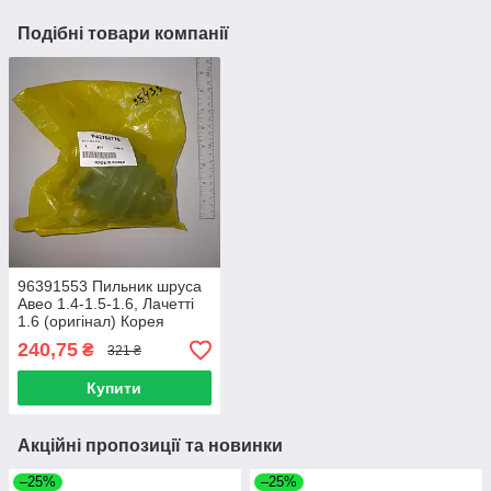
Подібні товари компанії
96391553 Пильник шруса
Авео 1.4-1.5-1.6, Лачетті
1.6 (оригінал) Корея
зовнішній (комплект з
240,75
₴
321 ₴
хомутами та мастилом)
Купити
Акційні пропозиції та новинки
–25%
–25%