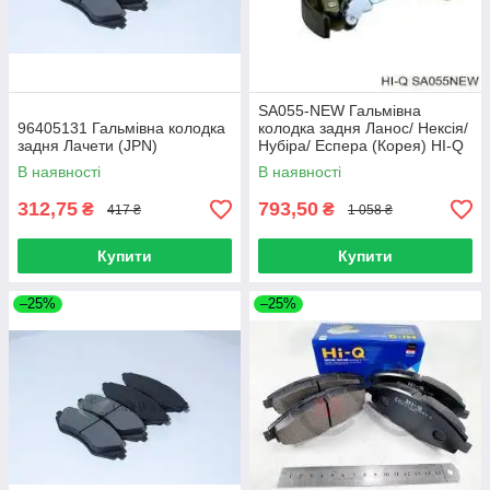
SA055-NEW Гальмівна
96405131 Гальмівна колодка
колодка задня Ланос/ Нексія/
задня Лачети (JPN)
Нубіра/ Еспера (Корея) HI-Q
В наявності
В наявності
312,75
793,50
₴
₴
417 ₴
1 058 ₴
Купити
Купити
–25%
–25%