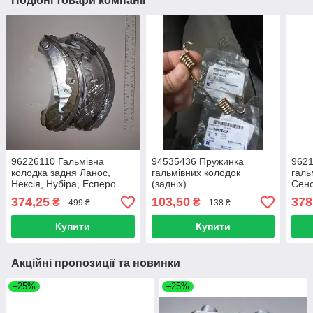
Подібні товари компанії
96226110 Гальмівна
94535436 Пружинка
962
колодка задня Ланос,
гальмівних колодок
галь
Нексія, Нубіра, Есперо
(задніх)
Сенс
(SHIN KUM) Корея
374,25
103,50
378
₴
₴
499 ₴
138 ₴
Купити
Купити
Акційні пропозиції та новинки
–25%
–25%