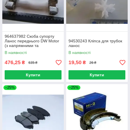
964637982 Скоба супорту
Ланос переднього DW Motor
94530243 Кліпса для трубок
(з напрямними та
ланос
пильовиками)
В наявності
В наявності
476,25
19,50
₴
₴
635 ₴
26 ₴
Купити
Купити
–25%
–25%