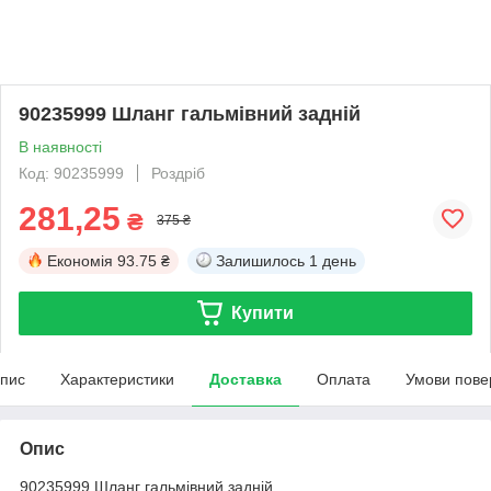
90235999 Шланг гальмівний задній
В наявності
Код: 90235999
Роздріб
281,25
₴
375 ₴
Економія
93.75 ₴
Залишилось
1 день
Купити
пис
Характеристики
Доставка
Оплата
Умови пове
Опис
90235999 Шланг гальмівний задній