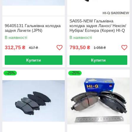
SA055-NEW Гальмівна
96405131 Гальмівна колодка
колодка задня Ланос/ Нексія/
задня Лачети (JPN)
Нубіра/ Еспера (Корея) HI-Q
В наявності
В наявності
312,75
793,50
₴
₴
417 ₴
1 058 ₴
Купити
Купити
–25%
–25%