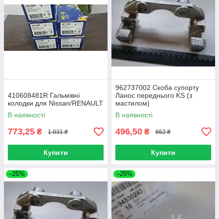
962737002 Скоба супорту
410608481R Гальмівні
Ланос переднього KS (з
колодки для Nissan/RENAULT
мастилом)
В наявності
В наявності
773,25
496,50
₴
₴
1 031 ₴
662 ₴
Купити
Купити
–25%
–25%