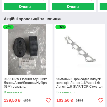
Купити
Купити
Акційні пропозиції та новинки
–25%
–25%
96351529 Різання глушника
96350469 Прокладка випуск
Ланос/Авео/Леганза/Нубіра
колекцій Ланос 1,6/Авео1.6/
(GM) овальна
Лачеті 1,6 (KAP/TOPIC)метал
В наявності
В наявності
139,50
103,50
₴
₴
186 ₴
138 ₴