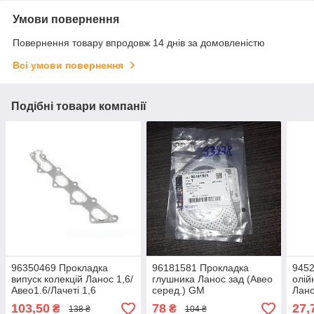
Умови повернення
Повернення товару впродовж 14 днів за домовленістю
Всі умови повернення
Подібні товари компанії
96350469 Прокладка
96181581 Прокладка
9452
випуск колекцій Ланос 1,6/
глушника Ланос зад (Авео
олій
Авео1.6/Лачеті 1,6
серед.) GM
Лано
(KAP/TOPIC)метал
Круз
103,50
78
27,
₴
₴
138 ₴
104 ₴
Таку