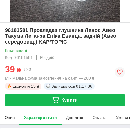
96181581 Прокладка глушника Ланос Авео
Такума Леганза Епіка Еванда. задній (Авео
середовищ.) KAP/TOPIC
В наявності
Код: 96181581
Роздріб
39
₴
52 ₴
Мінімальна сума замовлення на сайті — 200 ₴
Економія
13 ₴
Залишилось
01:17:36
Купити
Опис
Характеристики
Доставка
Оплата
Умови 