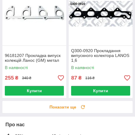
Q300-0920 Прокладання
96181207 Прокладка випуск
випускного колектора LANOS
колекцій Ланос (GM) метал
1,6
В наявності
В наявності
255
87
₴
₴
340 ₴
116 ₴
Купити
Купити
Показати ще
Про нас