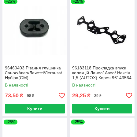
–25%
–25%
96460403 Різання глушника
96183118 Прокладка впуск
Ланос/Авео/Лачетті/Леганза/
колекцій Ланос/ Авео/ Нексія
Нубіра(GM)
1,5 (AUTOX) Корея 96143564
В наявності
В наявності
73,50
29,25
₴
₴
98 ₴
39 ₴
Купити
Купити
–25%
–25%