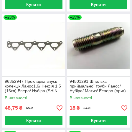
Купити
Купити
–25%
–25%
96352947 Прокладка впуск
94501291 Шпилька
колекцік Ланос1,6/ Нексія 1,5
приймальної труби Ланос/
(16кл) Еперо/ Нубіра (SHIN
Нубіра/ Матиз/ Есперо (ориг)
KUM/SGG) Корея
ф 10/45mm
В наявності
В наявності
48,75
18
₴
₴
65 ₴
24 ₴
Купити
Купити