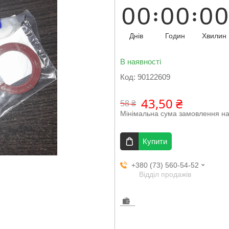
0
0
0
0
0
0
Днів
Годин
Хвилин
В наявності
Код:
90122609
43,50 ₴
58 ₴
Мінімальна сума замовлення на
Купити
+380 (73) 560-54-52
Відділ продажів