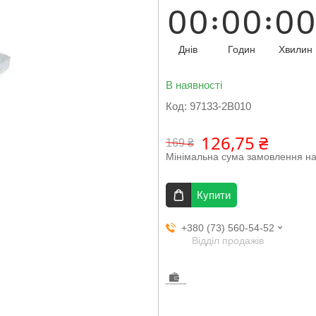
0
0
0
0
0
0
Днів
Годин
Хвилин
В наявності
Код:
97133-2B010
126,75 ₴
169 ₴
Мінімальна сума замовлення на
Купити
+380 (73) 560-54-52
Відділ продажів