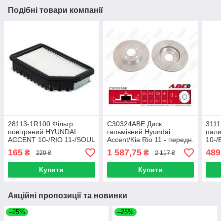
Подібні товари компанії
28113-1R100 Фільтр
C30324ABE Диск
3111
повітряний HYUNDAI
гальмівний Hyundai
пал
ACCENT 10-/RIO 11-/SOUL
Accent/Kia Rio 11 - передн.
10-/
11-(SHIN KUM) Корея
2 шт комплект
(зан
165
1 587,75
489
₴
₴
220 ₴
2 117 ₴
Купити
Купити
Акційні пропозиції та новинки
–25%
–25%