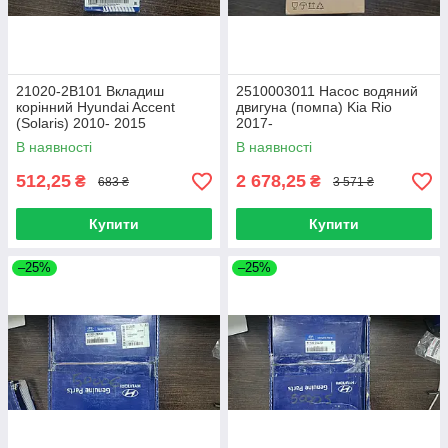
21020-2B101 Вкладиш
2510003011 Насос водяний
корінний Hyundai Accent
двигуна (помпа) Kia Rio
(Solaris) 2010- 2015
2017-
В наявності
В наявності
512,25
2 678,25
₴
₴
683 ₴
3 571 ₴
Купити
Купити
–25%
–25%