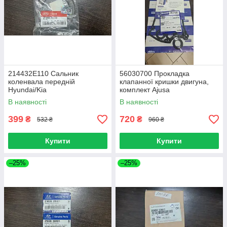
214432E110 Сальник
56030700 Прокладка
коленвала передній
клапанної кришки двигуна,
Hyundai/Kia
комплект Ajusa
В наявності
В наявності
399
720
₴
₴
532 ₴
960 ₴
Купити
Купити
–25%
–25%