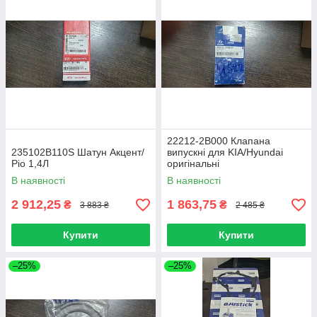
22212-2B000 Клапана
235102B110S Шатун Акцент/
випускні для KIA/Hyundai
Ріо 1,4Л
оригінальні
В наявності
В наявності
2 912,25
1 863,75
₴
₴
3 883 ₴
2 485 ₴
Купити
Купити
–25%
–25%