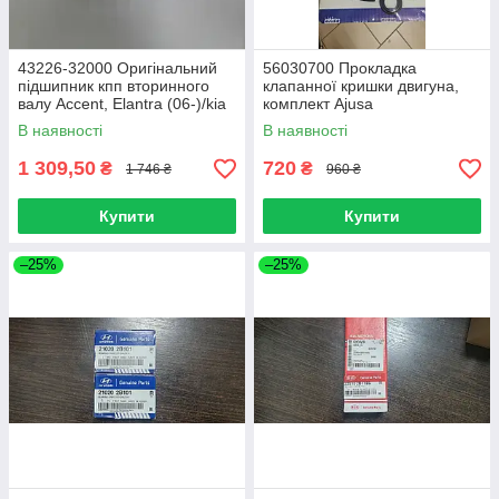
43226-32000 Оригінальний
56030700 Прокладка
підшипник кпп вторинного
клапанної кришки двигуна,
валу Accent, Elantra (06-)/kia
комплект Ajusa
Ceed (06-), Soul (09-)
В наявності
В наявності
1 309,50
720
₴
₴
1 746 ₴
960 ₴
Купити
Купити
–25%
–25%