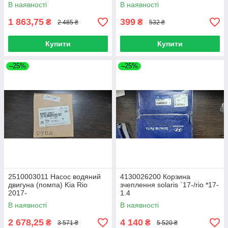
В наявності
В наявності
1 863,75
399
₴
₴
2 485 ₴
532 ₴
Купити
Купити
–25%
–25%
2510003011 Насос водяний
4130026200 Корзина
двигуна (помпа) Kia Rio
зчеплення solaris `17-/rio *17-
2017-
1.4
В наявності
В наявності
2 678,25
4 140
₴
₴
3 571 ₴
5 520 ₴