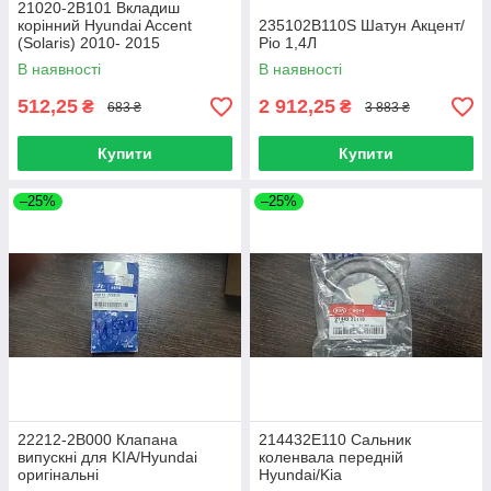
21020-2B101 Вкладиш
корінний Hyundai Accent
235102B110S Шатун Акцент/
(Solaris) 2010- 2015
Ріо 1,4Л
В наявності
В наявності
512,25
2 912,25
₴
₴
683 ₴
3 883 ₴
Купити
Купити
–25%
–25%
22212-2B000 Клапана
214432E110 Сальник
випускні для KIA/Hyundai
коленвала передній
оригінальні
Hyundai/Kia