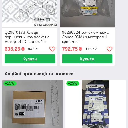
Q296-0173 Кільця
96286324 Бачок омивача
поршневий комплект на
Ланос (GM) з мотором і
мотор, STD. Lanos 1.5
кришкою
635,25
792,75
₴
₴
847 ₴
1 057 ₴
Купити
Купити
Акційні пропозиції та новинки
–25%
–25%