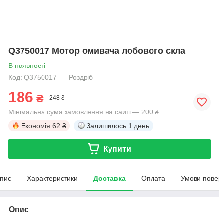
Q3750017 Мотор омивача лобового скла
В наявності
Код: Q3750017
Роздріб
186
₴
248 ₴
Мінімальна сума замовлення на сайті — 200 ₴
Економія
62 ₴
Залишилось
1 день
Купити
пис
Характеристики
Доставка
Оплата
Умови пове
Опис