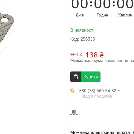
0
0
0
0
0
0
Днів
Годин
Хвилин
В наявності
Код:
256535
138 ₴
184 ₴
Мінімальна сума замовлення на
Купити
+380 (73) 560-54-52
Відділ продажів