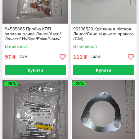
94535685 Пробка КПП
96306523 Кріплення ліхтаря
заливна олива Ланос/Авео/
Ланос/Сенс заднього правого
Лачетті/ Нубіра/Епіка/Чаму/
(GM)
Гармата/Леганза (GM)
В наявності
В наявності
57
111
₴
₴
76 ₴
148 ₴
Купити
Купити
–25%
–25%