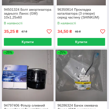
94501324 Болт амортизатора
96350814 Прокладка
заднього Ланос (GM)
каталізатора (3 отвори)
10х1,25х60
серед частину (SHINKUM)
металеталу Ланос/ Лачетті/
В наявності
В наявності
Леганза/ Нубіру
35,25
34,50
₴
₴
47 ₴
46 ₴
Купити
Купити
–25%
–25%
94797406 Фільтр оливний
96286324 Бачок омивача