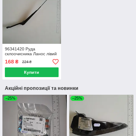
96341420 Руда
склоочисника Ланос лівий
168
₴
224 ₴
Купити
Акційні пропозиції та новинки
–25%
–25%