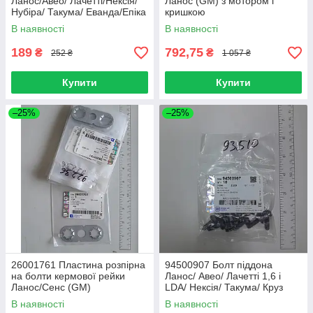
Ланос/Авео/ Лачетті/Нексія/
Ланос (GM) з мотором і
Нубіра/ Такума/ Еванда/Епіка
кришкою
(GM)
В наявності
В наявності
189
792,75
₴
₴
252 ₴
1 057 ₴
Купити
Купити
–25%
–25%
26001761 Пластина розпірна
94500907 Болт піддона
на болти кермової рейки
Ланос/ Авео/ Лачетті 1,6 і
Ланос/Сенс (GM)
LDA/ Нексія/ Такума/ Круз
(GM)
В наявності
В наявності