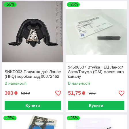
–25%
–25%
94580537 Втулка ГБЦ Ланос/
SNKD003 Подушка двіг Ланос
Авео/Такума (GM) масляного
(HI-Q) коробки зад 90372462
каналу
В наявності
В наявності
393
51,75
₴
₴
524 ₴
69 ₴
Купити
Купити
–25%
–25%