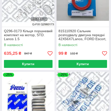
Q296-0173 Кільця поршневий
815110920 Сальник
комплект на мотор, STD.
розподвалу двигуна передні
Lanos 1.5
42X56X7Lanos, FORD Escort,
Granada, Orion, Sierra, Transit
В наявності
В наявності
(Reinz)
635,25
99
₴
₴
847 ₴
132 ₴
Купити
Купити
–25%
–25%