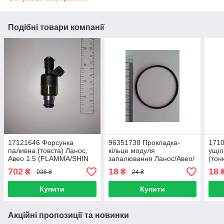
Подібні товари компанії
17121646 Форсунка
96351738 Прокладка-
1710
паливна (товста) Ланос,
кільце модуля
ущі
Авео 1.5 (FLAMMA/SHIN
запалювання Ланос/Авео/
(тон
KUM) Корея 17109450
Такума (ориг Корея)
Авео
702
18
18
₴
₴
936 ₴
24 ₴
Таку
(KAP
Купити
Купити
Акційні пропозиції та новинки