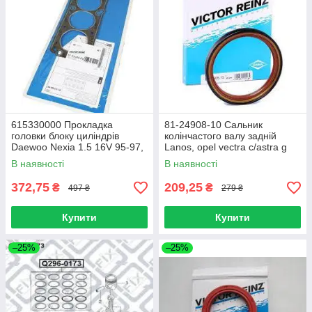
615330000 Прокладка
81-24908-10 Сальник
головки блоку циліндрів
колінчастого валу задній
Daewoo Nexia 1.5 16V 95-97,
Lanos, opel vectra c/astra g
Ø78,00 m
07- (13s/c14nz) (reinz)
В наявності
В наявності
372,75
209,25
₴
₴
497 ₴
279 ₴
Купити
Купити
–25%
–25%