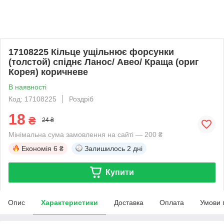
17108225 Кільце ущільнює форсунки
(толстой) спіднє Ланос/ Авео/ Краща (ориг
Корея) коричневе
В наявності
Код: 17108225
Роздріб
18
₴
24 ₴
Мінімальна сума замовлення на сайті — 200 ₴
Економія
6 ₴
Залишилось
2 дні
Купити
Опис
Характеристики
Доставка
Оплата
Умови 