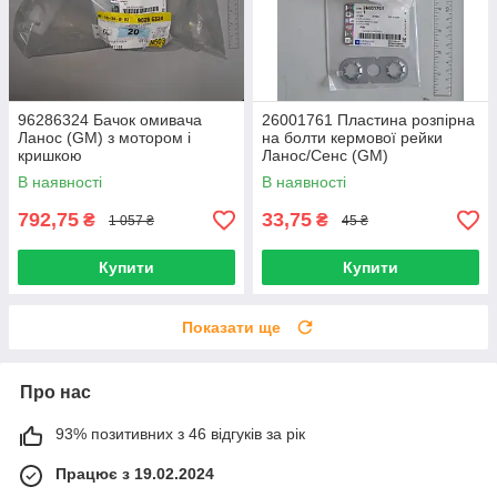
96286324 Бачок омивача
26001761 Пластина розпірна
Ланос (GM) з мотором і
на болти кермової рейки
кришкою
Ланос/Сенс (GM)
В наявності
В наявності
792,75
33,75
₴
₴
1 057 ₴
45 ₴
Купити
Купити
Показати ще
Про нас
93% позитивних з 46 відгуків за рік
Працює з 19.02.2024