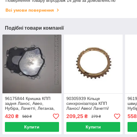
Повернення товару впродовж 14 днів за домовленістю
Всі умови повернення
Подібні товари компанії
96175844 Кришка КПП
90305939 Кільце
9619
задня Ланос, Авео,
синхронізатора КПП
швид
Нубіра, Лачетті, Леганза,
Ланос/ Авео/ Лачетті/
Нубі
Еванда, Такума (що в GM)
Леганза/ Нубіра/ Епіка (1-
Лаче
420
209,25
558
₴
₴
560 ₴
279 ₴
оригінал
2пер) наржу (ориг)
(FYC
423
Купити
Купити