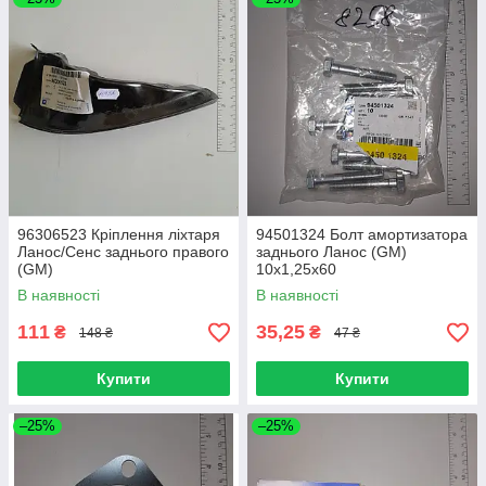
96306523 Кріплення ліхтаря
94501324 Болт амортизатора
Ланос/Сенс заднього правого
заднього Ланос (GM)
(GM)
10х1,25х60
В наявності
В наявності
111
35,25
₴
₴
148 ₴
47 ₴
Купити
Купити
–25%
–25%