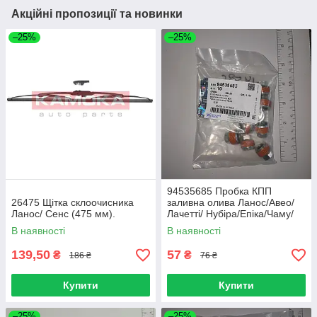
Акційні пропозиції та новинки
–25%
–25%
94535685 Пробка КПП
26475 Щітка склоочисника
заливна олива Ланос/Авео/
Ланос/ Сенс (475 мм).
Лачетті/ Нубіра/Епіка/Чаму/
Гармата/Леганза (GM)
В наявності
В наявності
139,50
57
₴
₴
186 ₴
76 ₴
Купити
Купити
–25%
–25%