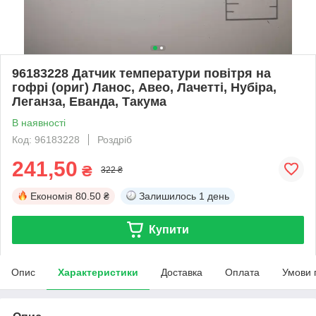
96183228 Датчик температури повітря на
гофрі (ориг) Ланос, Авео, Лачетті, Нубіра,
Леганза, Еванда, Такума
В наявності
Код: 96183228
Роздріб
241,50
₴
322 ₴
Економія
80.50 ₴
Залишилось
1 день
Купити
Опис
Характеристики
Доставка
Оплата
Умови 