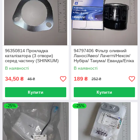
96350814 Прокладка
94797406 Фільтр оливний
каталізатора (3 отвори)
Ланос/Авео/ Лачетті/Нексія/
серед частину (SHINKUM)
Нубіра/ Такума/ Еванда/Епіка
металеталу Ланос/ Лачетті/
(GM)
В наявності
В наявності
Леганза/ Нубіру
34,50
189
₴
₴
46 ₴
252 ₴
Купити
Купити
–25%
–25%