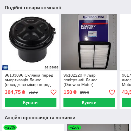
Подібні товари компанії
96133096 Склянка перед
96182220 Фільтр
9617
амортизація Ланос
повітряний Ланос
амор
(посадкове місце перед
(Daewoo Motor)
Moto
пружини)
384,75
150
43,
₴
₴
513 ₴
200 ₴
Купити
Купити
Акційні пропозиції та новинки
–25%
–25%