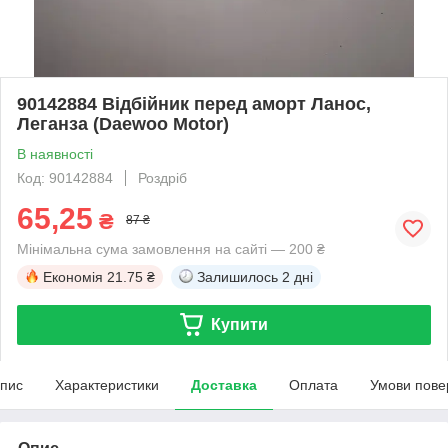
90142884 Відбійник перед аморт Ланос,
Леганза (Daewoo Motor)
В наявності
Код: 90142884
Роздріб
65,25
₴
87 ₴
Мінімальна сума замовлення на сайті — 200 ₴
Економія
21.75 ₴
Залишилось
2 дні
Купити
пис
Характеристики
Доставка
Оплата
Умови пове