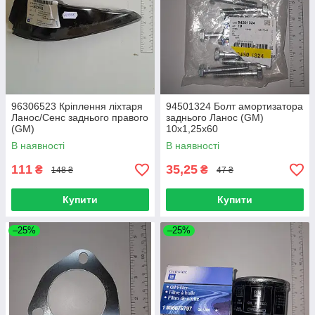
96306523 Кріплення ліхтаря
94501324 Болт амортизатора
Ланос/Сенс заднього правого
заднього Ланос (GM)
(GM)
10х1,25х60
В наявності
В наявності
111
35,25
₴
₴
148 ₴
47 ₴
Купити
Купити
–25%
–25%