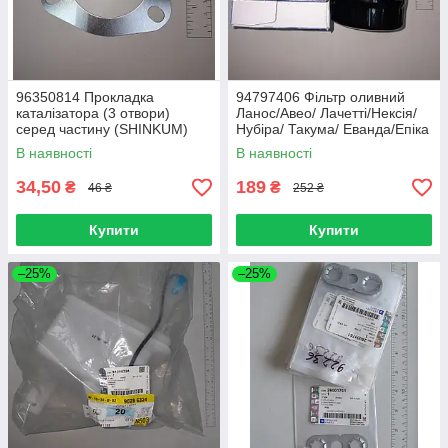
96350814 Прокладка
94797406 Фільтр оливний
каталізатора (3 отвори)
Ланос/Авео/ Лачетті/Нексія/
серед частину (SHINKUM)
Нубіра/ Такума/ Еванда/Епіка
металеталу Ланос/ Лачетті/
(GM)
В наявності
В наявності
Леганза/ Нубіру
34,50
189
₴
₴
46 ₴
252 ₴
Купити
Купити
–25%
–25%