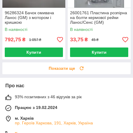
96286324 Бачок омивача
26001761 Пластина розпірна
Ланос (GM) з мотором і
на болти кермової рейки
кришкою
Ланос/Сенс (GM)
В наявності
В наявності
792,75
33,75
₴
₴
1 057 ₴
45 ₴
Купити
Купити
Показати ще
Про нас
93% позитивних з 46 відгуків за рік
Працює з 19.02.2024
м. Харків
пр. Героїв Харкова, 191, Харків, Україна