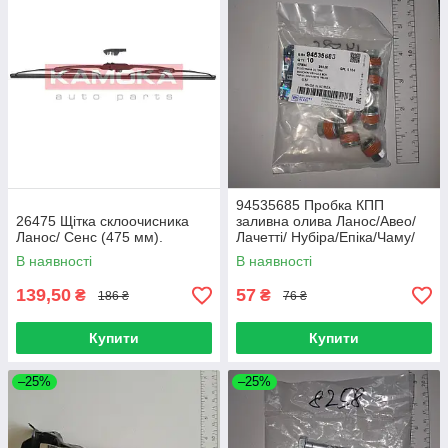
94535685 Пробка КПП
26475 Щітка склоочисника
заливна олива Ланос/Авео/
Ланос/ Сенс (475 мм).
Лачетті/ Нубіра/Епіка/Чаму/
Гармата/Леганза (GM)
В наявності
В наявності
139,50
57
₴
₴
186 ₴
76 ₴
Купити
Купити
–25%
–25%