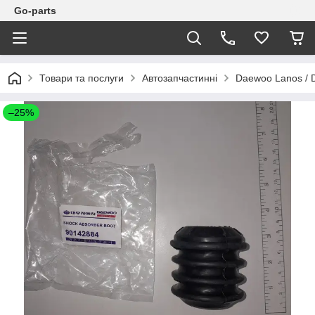
Go-parts
Товари та послуги
Автозапчастинні
Daewoo Lanos / 
–25%