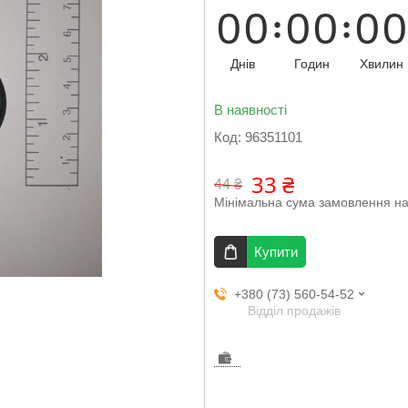
0
0
0
0
0
0
Днів
Годин
Хвилин
В наявності
Код:
96351101
33 ₴
44 ₴
Мінімальна сума замовлення на
Купити
+380 (73) 560-54-52
Відділ продажів