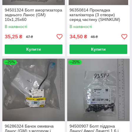
94501324 Болт амортизатора
96350814 Прокладка
заднього Ланос (GM)
каталізатора (3 отвори)
10х1,25х60
серед частину (SHINKUM)
металеталу Ланос/ Лачетті/
В наявності
В наявності
Леганза/ Нубіру
35,25
34,50
₴
₴
47 ₴
46 ₴
Купити
Купити
–25%
–25%
96286324 Бачок омивача
94500907 Болт піддона
Ланос (GM) з мотором і
Ланос/ Авео/ Лачетті 1,6 і