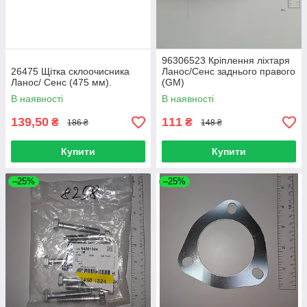
96306523 Кріплення ліхтаря
26475 Щітка склоочисника
Ланос/Сенс заднього правого
Ланос/ Сенс (475 мм).
(GM)
В наявності
В наявності
139,50
111
₴
₴
186 ₴
148 ₴
Купити
Купити
–25%
–25%