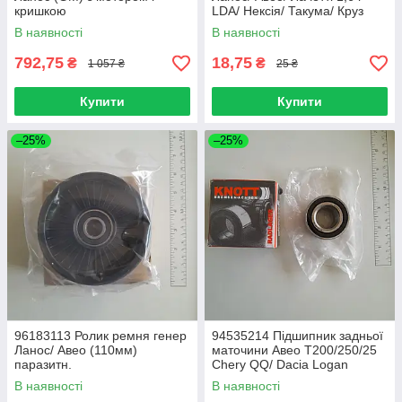
кришкою
LDA/ Нексія/ Такума/ Круз
(GM)
В наявності
В наявності
792,75
18,75
₴
₴
1 057 ₴
25 ₴
Купити
Купити
–25%
–25%
96183113 Ролик ремня генер
94535214 Підшипник задньої
Ланос/ Авео (110мм)
маточини Авео T200/250/25
паразитн.
Chery QQ/ Dacia Logan
(Кнотт)
В наявності
В наявності