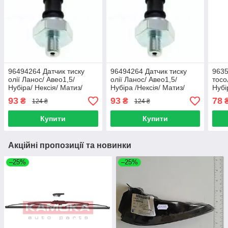
96494264 Датчик тиску
96494264 Датчик тиску
9635
олії Ланос/ Авео1,5/
олії Ланос/ Авео1,5/
тосо
Нубіра/ Нексія/ Матиз/
Нубіра /Нексія/ Матиз/
Нубі
Лачетті/ Такума/ Еванда/
Лачетті/ Такума/ Еванда/
1.5/
93
93
78
₴
₴
124 ₴
124 ₴
Епіка/ Каптива 90336039
Епіка/ Каптива (APK)
дл50
Купити
Купити
Акційні пропозиції та новинки
–25%
–25%