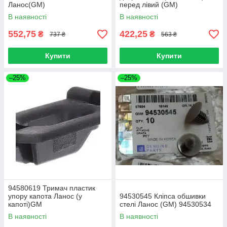
Ланос(GM)
перед лівий (GM)
В наявності
В наявності
552,75
422,25
₴
₴
737 ₴
563 ₴
Купити
Купити
–25%
–25%
94580619 Тримач пластик
упору капота Ланос (у
94530545 Кліпса обшивки
капоті)GM
стелі Ланос (GM) 94530534
В наявності
В наявності