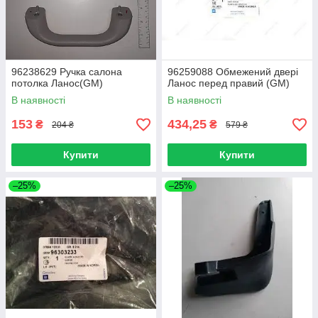
96238629 Ручка салона
96259088 Обмежений двері
потолка Ланос(GM)
Ланос перед правий (GM)
В наявності
В наявності
153
434,25
₴
₴
204 ₴
579 ₴
Купити
Купити
–25%
–25%