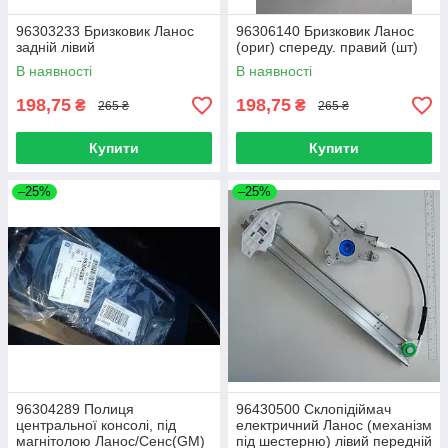
96303233 Бризковик Ланос
96306140 Бризковик Ланос
задній лівий
(ориг) спереду. правий (шт)
В наявності
В наявності
198,75
198,75
₴
₴
265 ₴
265 ₴
Купити
Купити
–25%
–25%
96304289 Полиця
96430500 Cклопідіймач
центральної консолі, під
електричний Ланос (механізм
магнітолою Ланос/Сенс(GM)
під шестерню) лівий передній