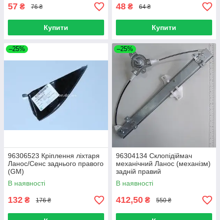
57
48
₴
₴
76 ₴
64 ₴
Купити
Купити
–25%
–25%
96306523 Кріплення ліхтаря
96304134 Склопідіймач
Ланос/Сенс заднього правого
механічний Ланос (механізм)
(GM)
задній правий
В наявності
В наявності
132
412,50
₴
₴
176 ₴
550 ₴