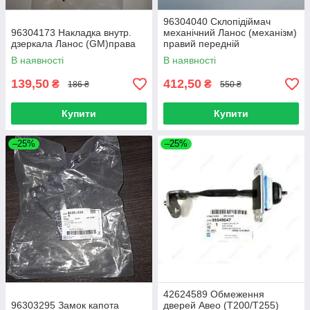
96304040 Склопідіймач
96304173 Накладка внутр.
механічний Ланос (механізм)
дзеркала Ланос (GM)права
правий передній
В наявності
В наявності
139,50
412,50
₴
₴
186 ₴
550 ₴
Купити
Купити
–25%
–25%
42624589 Обмеження
96303295 Замок капота
дверей Авео (T200/Т255)