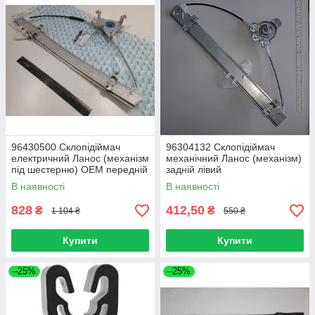
96430500 Склопідіймач
96304132 Склопідіймач
електричний Ланос (механізм
механічний Ланос (механізм)
під шестерню) ОЕМ передній
задній лівий
лівий
В наявності
В наявності
828
412,50
₴
₴
1 104 ₴
550 ₴
Купити
Купити
–25%
–25%