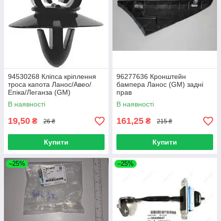
94530268 Кліпса кріплення
96277636 Кронштейн
троса капота Ланос/Авео/
бампера Ланос (GM) задні
Епіка/Леганза (GM)
прав
В наявності
В наявності
19,50
161,25
₴
₴
26 ₴
215 ₴
Купити
Купити
–25%
–25%