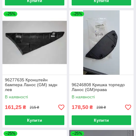
Купити
Купити
–25%
–25%
96277635 Кронштейн
бампера Ланос (GM) задн
96246808 Кришка торпедо
лев
Ланос (GM)права
В наявності
В наявності
161,25
178,50
₴
₴
215 ₴
238 ₴
Купити
Купити
–25%
–25%