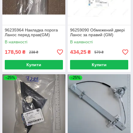
96235964 Накладка порога
96259090 Обмежений двері
Ланос перед.прав(GM)
Ланос за правий (GM)
В наявності
В наявності
178,50
434,25
₴
₴
238 ₴
579 ₴
Купити
Купити
–25%
–25%