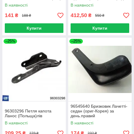
В наявності
В наявності
141
412,50
₴
₴
188 ₴
550 ₴
Купити
Купити
–25%
–25%
96545640 Бризковик Лачетті-
96303296 Петля капота
седан (ориг-Корея) за
Ланос (Польща)лів
день.правий
В наявності
В наявності
209,25
174
₴
₴
279 ₴
232 ₴